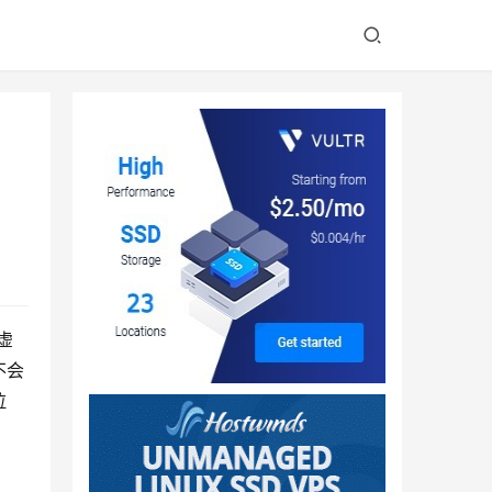
虚
不会
拉