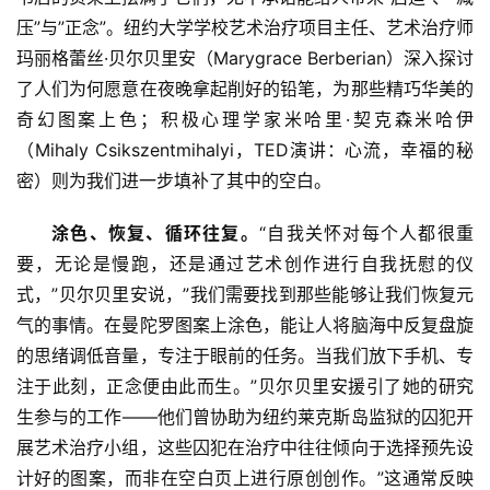
压”与”正念”。纽约大学学校艺术治疗项目主任、艺术治疗师
玛丽格蕾丝·贝尔贝里安（Marygrace Berberian）深入探讨
了人们为何愿意在夜晚拿起削好的铅笔，为那些精巧华美的
奇幻图案上色；积极心理学家米哈里·契克森米哈伊
（Mihaly Csikszentmihalyi，TED演讲：心流，幸福的秘
密）则为我们进一步填补了其中的空白。
涂色、恢复、循环往复。
“自我关怀对每个人都很重
要，无论是慢跑，还是通过艺术创作进行自我抚慰的仪
式，”贝尔贝里安说，”我们需要找到那些能够让我们恢复元
气的事情。在曼陀罗图案上涂色，能让人将脑海中反复盘旋
的思绪调低音量，专注于眼前的任务。当我们放下手机、专
注于此刻，正念便由此而生。”贝尔贝里安援引了她的研究
生参与的工作——他们曾协助为纽约莱克斯岛监狱的囚犯开
展艺术治疗小组，这些囚犯在治疗中往往倾向于选择预先设
计好的图案，而非在空白页上进行原创创作。”这通常反映