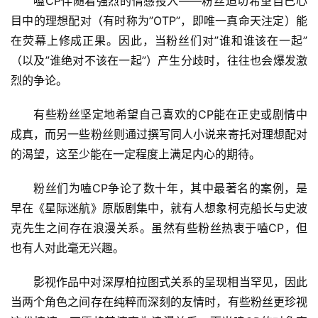
嗑CP伴随着强烈的情感投入——粉丝迫切希望自己心
目中的理想配对（有时称为”OTP”，即唯一真命天注定）能
在荧幕上修成正果。因此，当粉丝们对”谁和谁该在一起”
（以及”谁绝对不该在一起”）产生分歧时，往往也会爆发激
烈的争论。
有些粉丝坚定地希望自己喜欢的CP能在正史或剧情中
成真，而另一些粉丝则通过撰写同人小说来寄托对理想配对
的渴望，这至少能在一定程度上满足内心的期待。
粉丝们为嗑CP争论了数十年，其中最著名的案例，是
早在《星际迷航》原版剧集中，就有人想象柯克船长与史波
克先生之间存在浪漫关系。虽然有些粉丝热衷于嗑CP，但
也有人对此毫无兴趣。
影视作品中对深厚柏拉图式关系的呈现相当罕见，因此
当两个角色之间存在纯粹而深刻的友情时，有些粉丝更珍视