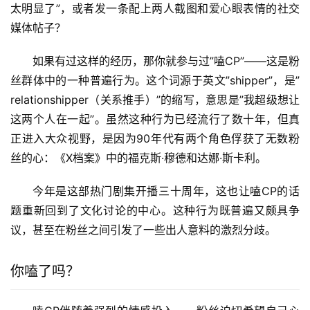
太明显了”，或者发一条配上两人截图和爱心眼表情的社交
媒体帖子？
如果有过这样的经历，那你就参与过”嗑CP”——这是粉
丝群体中的一种普遍行为。这个词源于英文”shipper”，是”
relationshipper（关系推手）”的缩写，意思是”我超级想让
这两个人在一起”。虽然这种行为已经流行了数十年，但真
正进入大众视野，是因为90年代有两个角色俘获了无数粉
丝的心：《X档案》中的福克斯·穆德和达娜·斯卡利。
今年是这部热门剧集开播三十周年，这也让嗑CP的话
题重新回到了文化讨论的中心。这种行为既普遍又颇具争
议，甚至在粉丝之间引发了一些出人意料的激烈分歧。
你嗑了吗？