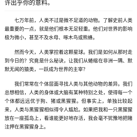
许出乎你的意料。
七万年前，人类不过是微不足道的动物。了解史前人类
最重要的一点，就是他们根本无足轻重。他们对世界的影响
极为微小，甚至不及水母、啄木鸟或熊蜂。
然而今天，人类掌控着这颗星球。我们是如何从那时走
到今日的？究竟是什么秘诀，让我们从蜷缩在非洲一隅、默
默无闻的猿类，一跃成为世界的主宰？
我们常常在个体层面寻找人类与其他动物的差异。我们
总想相信，人类的身体或大脑有某种特别之处，使得每一个
个体都远远优于狗、猪或黑猩猩。但事实上，单独比较起
来，人类与黑猩猩相似得令人尴尬。如果把我和一只黑猩猩
放在一座孤岛上，看谁能更好地存活，我会毫不犹豫地把赌
注押在黑猩猩身上。