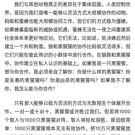
我们与其他动物真正的差异在于集体层面。人类控制世
界，是因为我们是唯一能够以灵活方式大规模协作的动物。
蚂蚁和蜜蜂也能大规模协同工作，但它们的方式极为僵硬。
如果蜂巢面临新的威胁或机遇，蜜蜂无法在一夜之间重建其
社会体系来更好地应对。它们无法，比如说，处决蜂后然后
建立一个共和制度。狼和黑猩猩的协作比蚂蚁灵活得多，但
它们只能在彼此熟识的小群体中进行合作。在狼群和黑猩猩
中，协作建立在私人认识的基础上。如果我是一只黑猩猩，
想与你合作，我必须亲自了解你：你是什么样的黑猩猩？你
是友善的黑猩猩吗？你是凶恶的黑猩猩吗？如果我不了解
你，我怎么能与你合作？
只有
智人
能够以极为灵活的方式与无数陌生个体展开合
作。一对一或十对十，黑猩猩或许胜过我们。但若将1000
个智人与1000只黑猩猩对阵，智人将轻松获胜，原因很简
单：1000只黑猩猩根本无法有效协作。把10万只黑猩猩放