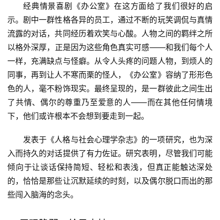
经典情景喜剧《办公室》在这方面给了我们很好的启
示。剧中一群性格各异的员工，通过不断的玩笑调侃与真情
流露的对话，共同经历着欢笑与心酸。人物之间的羁绊之所
以格外深厚，正是因为这些角色真实可感——和我们每个人
一样，充满缺点与怪癖。从令人头疼的问题人物，到烦人的
同事，再到让人不寒而栗的怪人，《办公室》容纳了形形色
色的人，毫不粉饰现实。最终呈现的，是一群彼此之间生出
了共情、偶尔的尊重乃至爱意的人——而在其他任何情境
下，他们或许根本不会想到要走到一起。
发表于《人格与社会心理学杂志》的一项研究，也为深
入而持久的对话提供了有力佐证。研究表明，尽管我们可能
倾向于让谈话保持简短、轻松和表浅，但真正能触达深处
的，恰恰是那些让沉默延续的时刻，以及偶尔脱口而出的那
些闯入脑海的念头。