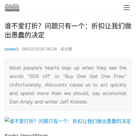
谁不爱打折？问题只有一个：折扣让我们做
出愚蠢的决定
codex2
06/02/2026 06:28
未分类
Most people’s hearts leap up when they see the
words “50% off” or “Buy One Get One Free.”
Unfortunately, discounts cause us to act quickly
and spend more than we should, say economist
Dan Ariely and writer Jeff Kreisler.
Sacha Vega/iStock