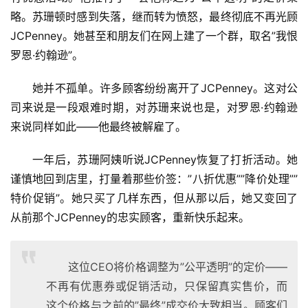
略。苏珊顿时感到失落，继而转为愤怒，最终彻底不再光顾
JCPenney。她甚至和朋友们在网上建了一个群，取名”我恨
罗恩·约翰逊”。
她并不孤单。许多顾客纷纷离开了JCPenney。这对公
司来说是一段艰难时期，对苏珊来说也是，对罗恩·约翰逊
来说同样如此——他最终被解雇了。
一年后，苏珊阿姨听说JCPenney恢复了打折活动。她
谨慎地回到店里，打量着那些价签：”八折优惠””降价处理””
特价促销”。她只买了几样东西，但从那以后，她又变回了
从前那个JCPenney的忠实顾客，重新快乐起来。
这位CEO将价格调整为”公平透明”的定价——
不再有优惠券或促销活动，只保留真实售价，而
这个价格与之前的”最终”成交价大致相当。顾客们