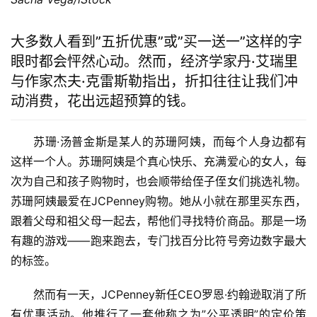
大多数人看到”五折优惠”或”买一送一”这样的字
眼时都会怦然心动。然而，经济学家丹·艾瑞里
与作家杰夫·克雷斯勒指出，折扣往往让我们冲
动消费，花出远超预算的钱。
苏珊·汤普金斯是某人的苏珊阿姨，而每个人身边都有
这样一个人。苏珊阿姨是个真心快乐、充满爱心的女人，每
次为自己和孩子购物时，也会顺带给侄子侄女们挑选礼物。
苏珊阿姨最爱在JCPenney购物。她从小就在那里买东西，
跟着父母和祖父母一起去，帮他们寻找特价商品。那是一场
有趣的游戏——跑来跑去，专门找百分比符号旁边数字最大
的标签。
然而有一天，JCPenney新任CEO罗恩·约翰逊取消了所
有优惠活动。他推行了一套他称之为”公平透明”的定价策