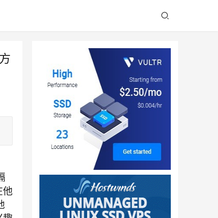
方
隔
在他
地