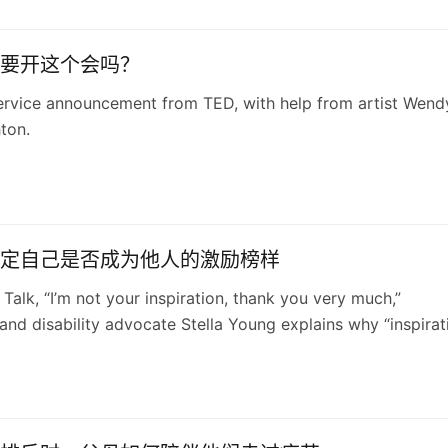
要开这个会吗？
ervice announcement from TED, with help from artist Wend
ton.
定自己是否成为他人的激励榜样
 Talk, “I’m not your inspiration, thank you very much,”
nd disability advocate Stella Young explains why “inspirat
uch a downer. For Emily McManus, she brought to mind two
speakers, and a useful insight.