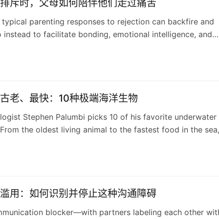
排斥时，父母如何陪伴他们走过痛苦
typical parenting responses to rejection can backfire and
 instead to facilitate bonding, emotional intelligence, and
古老、最快：10种极端海洋生物
logist Stephen Palumbi picks 10 of his favorite underwater
 From the oldest living animal to the fastest food in the sea
 pretty extreme.
滥用：如何识别并停止这种沟通障碍
munication blocker—with partners labeling each other wit