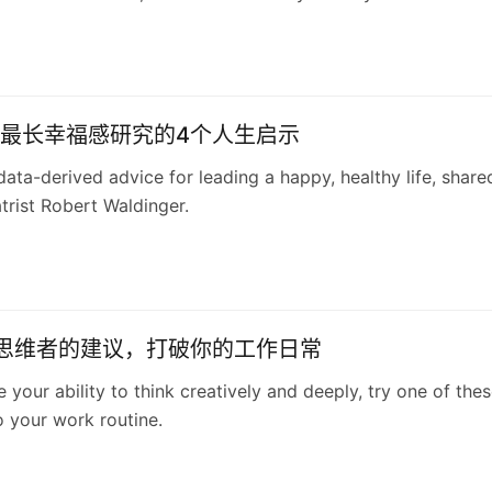
最长幸福感研究的4个人生启示
 data-derived advice for leading a happy, healthy life, share
trist Robert Waldinger.
思维者的建议，打破你的工作日常
 your ability to think creatively and deeply, try one of the
 your work routine.