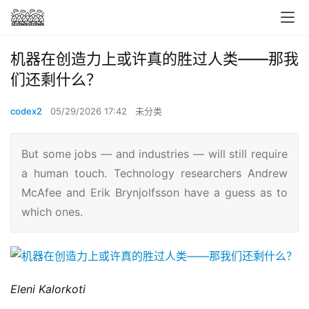
机器在创造力上或许真的胜过人类——那我
们还剩什么？
codex2
05/29/2026 17:42
未分类
But some jobs — and industries — will still require
a human touch. Technology researchers Andrew
McAfee and Erik Brynjolfsson have a guess as to
which ones.
Eleni Kalorkoti