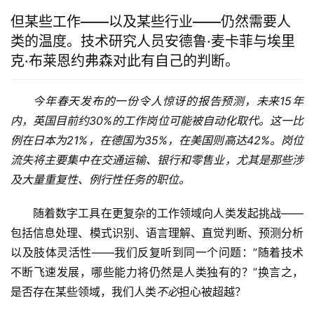
但某些工作——以及某些行业——仍然需要人
类的温度。技术研究人员安德鲁·麦卡菲与埃里
克·布莱恩约弗森对此有自己的判断。
今年春天发布的一份令人惊讶的报告预测，未来15年
内，英国目前约30%的工作岗位可能被自动化取代。这一比
例在日本为21%，在德国为35%，在美国则高达42%。岗位
流失将主要集中在交通运输、银行和零售业，尤其是那些涉
及大量重复性、例行性任务的职位。
随着数字工具在更复杂的工作领域向人类发起挑战——
包括信息处理、模式识别、语言理解、直觉判断、预测分析
以及肢体灵活性——我们反复听到同一个问题：”随着技术
不断飞速发展，哪些能力将仍然是人类独有的？”换言之，
是否存在某些领域，我们人类
不必
担心被超越？