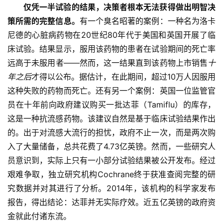
仅凭一半试验的结果，决策者根本无法获得做出明智决
策所需的完整信息。
有一个臭名昭著的案例：一种名为洛卡
尼德的心脏病药物在20世纪80年代于美国和英国开展了临
床试验。结果显示，服用该药物的患者在试验期间的死亡率
远高于未服用者——然而，这一结果直到该药物上市销售
十
年之后
才得以公布。据估计，在此期间，超过10万人因服用
这种失败的药物而死亡。还有另一个案例：英国一位监管官
员在十年前向政府建议购买一批达菲（Tamiflu）的库存，
这是一种抗流感药物。该建议自然是基于临床试验结果作出
的。出于对流感大流行的担忧，政府不止一次，而是两次购
入了大量储备，总共花费了4.73亿英镑。然而，一些研究人
员意识到，实际上只有一小部分试验结果被公开发布。经过
艰难争取，独立研究机构Cochrane终于获准查阅完整的研
究数据并对其进行了分析。2014年，该机构的科学家发布
报告，得出结论：达菲并无实际疗效。近五亿英镑的政府资
金就此付诸东流。