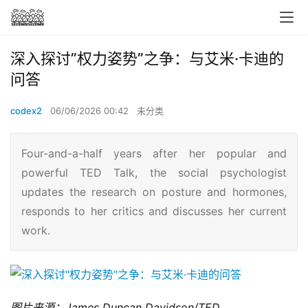
深入探讨”权力姿势”之争：与艾米·卡迪的
问答
codex2
06/06/2026 00:42
未分类
Four-and-a-half years after her popular and
powerful TED Talk, the social psychologist
updates the research on posture and hormones,
responds to her critics and discusses her current
work.
图片来源：James Duncan Davidson/TED