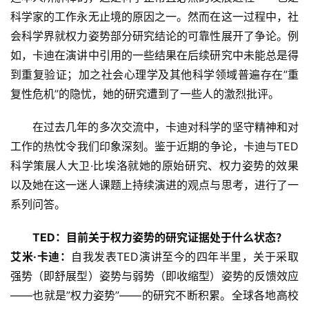
科学家的工作永无止境的原因之一。然而在这一过程中，社
会科学界就权力姿势部分研究结论的可靠性展开了争论。例
如，卡迪在演讲中引用的一些结果在后续研究中未能总是得
到重复验证；加之社会心理学及其他科学领域普遍存在”重
复性危机”的隐忧，她的研究遭到了一些人的激烈批评。
在过去几年的多次交流中，卡迪对科学的坚守精神和对
工作的热忱令我们印象深刻。鉴于近期的争论，卡迪与TED
科学策展人大卫·比埃洛就她的原始研究、权力姿势的效果
以及她在这一迷人课题上持续演进的观点与思考，进行了一
系列问答。
TED：目前关于权力姿势的研究证据处于什么状态？
艾米·卡迪：
自我发表TED演讲至今的四年半里，关于采取
强势（即舒展型）姿势与弱势（即收缩型）姿势的反馈效应
——也就是”权力姿势”——的研究不断积累。全球各地高校