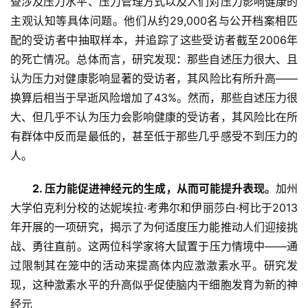
查涉及压力水平、压力管理方式以及人们对压力影响健康的
主观认知等具体问题。他们从约29,000名与公开档案相匹
配的受访者中抽取样本，并追踪了这些受访者截至2006年
的死亡情况。总体而言，研究发现：那些自述压力很大、且
认为压力对健康影响显著的受访者，其风险比有所升高——
换算后相当于早逝风险增加了43%。然而，那些自述压力很
大、但几乎不认为压力会影响健康的受访者，其风险比在所
有群体中反而是最低的，甚至低于那些几乎感受不到压力的
人。
2. 压力能促进神经元的生成，从而可能提升表现。
加州
大学伯克利分校的达妮埃拉·考弗尔和伊丽莎白·柯比于2013
年开展的一项研究，揭示了为何适度压力能推动人们迎接挑
战、勇往直前。这两位科学家将大鼠置于压力情境中——通
过限制其在笼中的活动来提高体内应激激素水平。研究发
现，这种激素水平的升高似乎促使脑内干细胞发育为新的神
经元