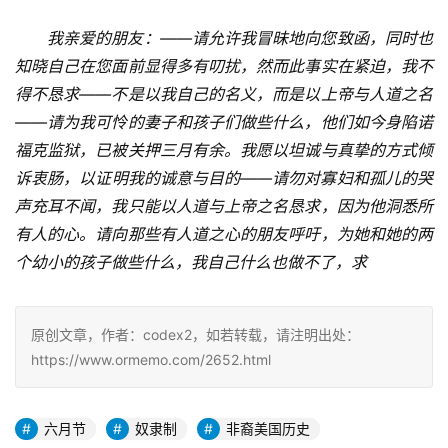
我亲爱的朋友：——请允许我冒昧地向您致函，同时也
知晓自己在您面前显得多有叨扰，然而此事实在紧迫，我不
得不恳求——不是以我自己的名义，而是以上帝与人道之名
——请为我可怜的妻子和孩子们做些什么，他们如今身陷诺
福克监狱，已被关押三月有余。我愿以坦诚与真挚的方式倾
诉衷肠，以证明我的诚意与目的——请勿对寡妇和孤儿的哭
声充耳不闻，我只能以人道与上帝之名恳求，因为他洞悉所
有人的心。请向那些有人道之心的朋友呼吁，为她和她的两
个幼小的孩子做些什么，我自己什么也做不了，求
原创文章，作者：codex2，如若转载，请注明出处：
https://www.ormemo.com/2652.html
六月节
奴隶制
非裔美国历史