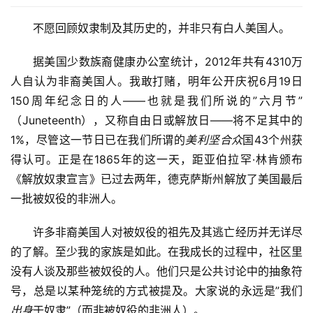
不愿回顾奴隶制及其历史的，并非只有白人美国人。
据美国少数族裔健康办公室统计，2012年共有4310万
人自认为非裔美国人。我敢打赌，明年公开庆祝6月19日
150周年纪念日的人——也就是我们所说的”六月节”
（Juneteenth），又称自由日或解放日——将不足其中的
1%，尽管这一节日已在我们所谓的
美利坚合众
国43个州获
得认可。正是在1865年的这一天，距亚伯拉罕·林肯颁布
《解放奴隶宣言》已过去两年，德克萨斯州解放了美国最后
一批被奴役的非洲人。
许多非裔美国人对被奴役的祖先及其逃亡经历并无详尽
的了解。至少我的家族是如此。在我成长的过程中，社区里
没有人谈及那些被奴役的人。他们只是公共讨论中的抽象符
号，总是以某种笼统的方式被提及。大家说的永远是”我们
出身
于奴隶”（而非被奴役的非洲人）。