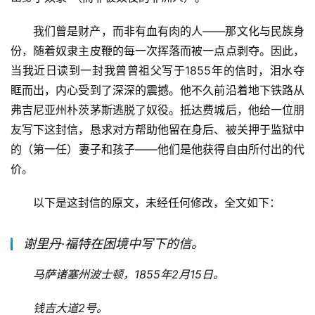
我们曾是财产，而非有血有肉的人——那文化与民族身
份，随着奴隶主皮鞭的每一次挥落而被一点点剥夺。因此，
当我近日读到一封我曾曾祖父写于1855年的信时，泪水夺
眶而出，内心受到了深深的震撼。他不久前沿着地下铁路从
弗吉尼亚州朴茨茅斯逃脱了奴役。抵达费城后，他给一位朋
友写下这封信，恳求对方帮助他留在身后、被关押于监狱中
的（第一任）妻子和孩子——他们是他获得自由所付出的代
价。
以下是这封信的原文，未经任何修改，全文如下：
谢里丹·福特在困境中写下的信。
马萨诸塞州波士顿，1855年2月15日。
钱吉大道2号。