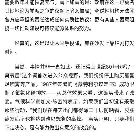
需要数年才能恢复元气。雪上加霜的是：政府在这一已莫名
其妙地沦为党派之争的议题上陷入僵局；全球性机构无法就
各方应承担的责任达成任何实质性协议；更有某些人蓄意阻
挠一切推动建设可持续能源体系的努力。
说真的，这足以让人举手投降，瘫在沙发上靠烂剧打发
时间。
当然，事情并非一直如此。还记得上世纪80年代吗？”
臭氧层”这个词首次进入公众视野，我们纷纷停止购买氯氟
烃喷雾等产品。1987年签署的《蒙特利尔议定书》成功限
制了氟氯化碳排放——从总体效果来看，这确实带来了改
变。气候科学家加文·施密特表示，如果我们当初没有采取
那些行动，”我们现在每天出门都得涂二十层防晒霜，皮肤
癌发病率也将达到难以想象的高峰。”事实证明，只要我们
下定决心，是有能力做出有意义的改变的。