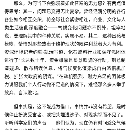
那么，为何当下会弥漫着如此普遍的无力感？有两点值
得思考：其一，问题已变得无比复杂。曾经泾渭分明的各行
各业如今相互交织，将全球社会紧密相连，商业、文化与人
类生活彼此深度融合——气候变化问题亦不例外。坦率地
说，要理解其中的种种关联，实属不易。其二，这种困惑与
模糊，恰恰对那些热衷于维护现状的既得利益者大为有利。
资深环境记者约翰·凯瑞写道，化石燃料行业和保守派团体
进行了”长达数十年、资金雄厚且蓄意欺骗的行动，刻意制
造疑虑、散布错误信息，将气候变化渲染成自由派借机加
税、扩张大政府的阴谋。”在动机强烈、财力充足的团体极
力说服我们个人行动微不足道的情况下，难怪那么多人举手
放弃、自认败北。
但事实是，这不能成为借口，事情并非没有希望，是时
候停止扮演受害者、或把头埋进沙子、对现实视而不见了。
听听科学家们的声音——他们认为，现在仍有时间避免气候