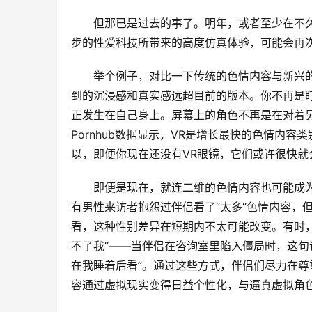
但那已是过去的事了。明年，或者至少在不
步的性爱科技所带来的高度仿真体验，可能会再次
举个例子，对比一下传统的色情内容与新兴的
到的沉浸感和真实感远超目前的版本。你不再是
正发生在自己身上。屏幕上的角色不再是在对着
Pornhub数据显示，VR是增长最快的色情内
以，即便你现在还没有VR眼镜，它们或许很快就
即便是现在，就连二维的色情内容也可能成
有男性来访者抱怨过伴侣看了”太多”色情内容，
看，这种性别差异在短期内不太可能改变。有时，
不了我”——当伴侣在咨询室里陷入僵局时，这句
在我睡着后看”。通过这些方式，伴侣们尽力在
容通过虚拟现实变得日益个性化，与逼真虚拟角