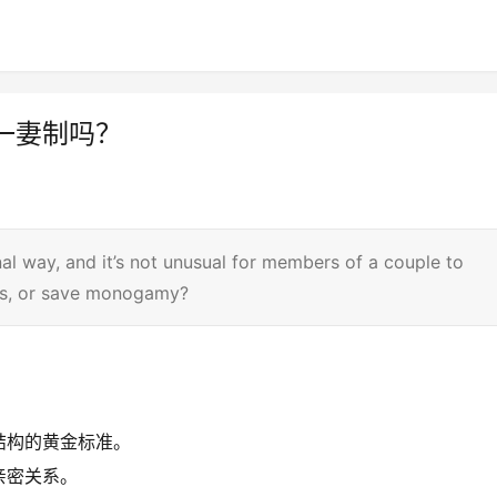
一妻制吗？
onal way, and it’s not unusual for members of a couple to
ers, or save monogamy?
结构的黄金标准。
亲密关系。