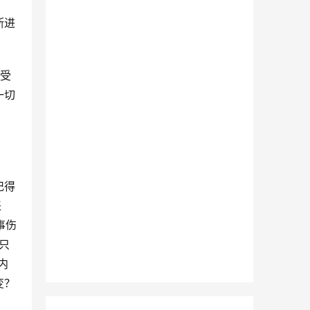
断进
感受
一切
记得
来
事伤
只
内
变？