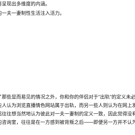
将呈现出多维度的内涵。
的一夫一妻制性生活注入活力。
那些显而易见的情况之外，你和你的伴侣对于”出轨”的定义未
些人认为浏览直播情色网站属于出轨，而另一些人则认为在网上
侣往往想当然地认为彼此对一夫一妻制的定义一致，因此觉得没
的咨询室，往往是在一方感到被背叛之后——即便另一方并不认