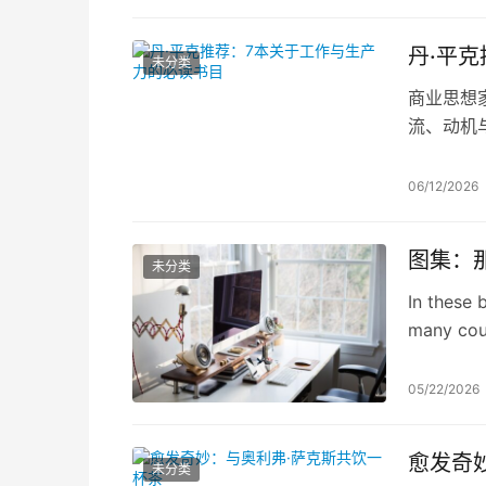
丹·平
未分类
商业思想
流、动机
驱动力。
06/12/2026
图集：
未分类
In these 
many coun
French ph
05/22/2026
愈发奇
未分类