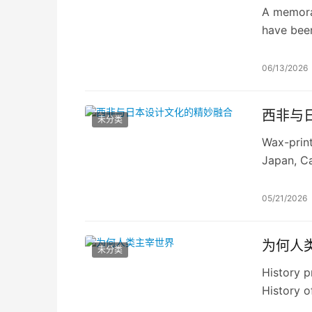
A memora
have been
06/13/2026
西非与
未分类
Wax-print
Japan, C
most fasc
05/21/2026
为何人
未分类
History p
History 
The reaso