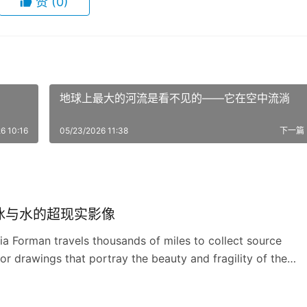
赞
(0)
地球上最大的河流是看不见的——它在空中流淌
6 10:16
05/23/2026 11:38
下一篇
冰与水的超现实影像
ria Forman travels thousands of miles to collect source
for drawings that portray the beauty and fragility of the
r goal? To help people experience the sublimity of these
s, so they’ll be inspired to protect and preserve them.