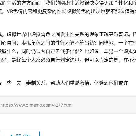
我们生活的方方面面，我们的网络生活将很快变得更加个性化和
变，VR色情内容和更复杂的性爱虚拟角色的出现也就不那么值得
具。虚拟世界中虚拟角色之间发生性关系的现象正越来越普遍。
扪心自问：虚拟角色之间的性行为算不算出轨？同样地，一个在
做些什么，同时仍认为自己忠诚于伴侣？比如说，与另一个虚拟
而异，最终每个人都必须自行划定边界。但可以肯定的是，在不
及一些一夫一妻制关系，帮助人们重燃激情，体验到他们或许
/www.ormemo.com/4277.html