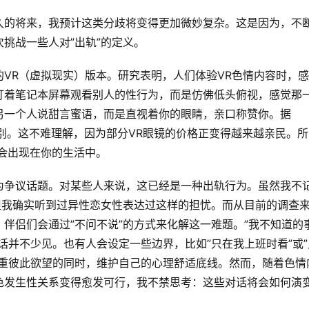
久的将来，我预计这类分歧将变得更加微妙复杂。这是因为，不
挑战一些人对”出轨”的定义。
VR（虚拟现实）版本。研究表明，人们体验VR色情内容时，
盯着笔记本屏幕观看别人的性行为，而是仿佛低头俯视，感觉那
另一个人说甜言蜜语，而是直视着你的眼睛，亲口称赞你。据
容类别。这不难理解，因为部分VR眼镜的价格正变得越来越亲民。所
会出现在你的生活中。
为争议话题。对某些人来说，这已经是一种出轨行为。虽然我不
但我确实听到过异性恋女性表达过这样的担忧。而从目前的调查
伴侣们会通过”不问不说”的方式来化解这一难题。”我不知道的
话并不少见。也有人会设定一些边界，比如”只在我上班时看”或”
尊重彼此欲望的同时，维护自己的心理舒适底线。然而，随着色情
色发生性关系变得愈发可行，我不禁思考：这些对话将会如何演