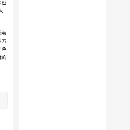
亲密
大
随着
性方
角色
远的