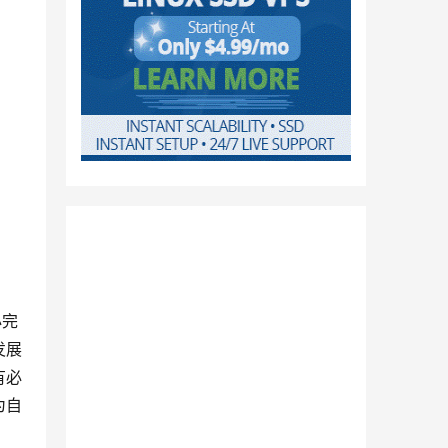
必完
发展
有必
为自