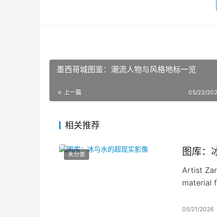
墨西哥城图鉴：潮流人物与风格地标一览
上一篇
05/23/202
相关推荐
图库：
未分类
Artist Za
material 
world. He
landscape
05/21/2026