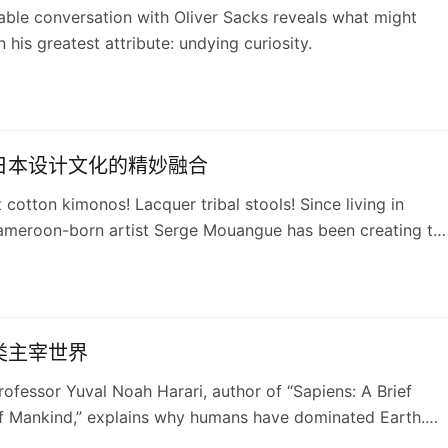
ble conversation with Oliver Sacks reveals what might
 his greatest attribute: undying curiosity.
日本设计文化的精妙融合
 cotton kimonos! Lacquer tribal stools! Since living in
ameroon-born artist Serge Mouangue has been creating th
inating aesthetic fusion.
类主宰世界
rofessor Yuval Noah Harari, author of “Sapiens: A Brief
of Mankind,” explains why humans have dominated Earth.
n’s not what you might expect.