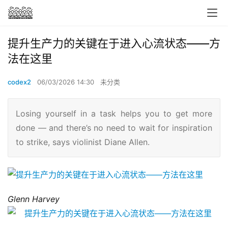
提升生产力的关键在于进入心流状态——方
法在这里
codex2
06/03/2026 14:30
未分类
Losing yourself in a task helps you to get more
done — and there’s no need to wait for inspiration
to strike, says violinist Diane Allen.
Glenn Harvey