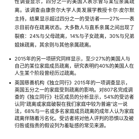
性调查显示，四分之一的美国人表示曾与某位亲属疏
离。该调查由康奈尔大学人类发展学教授卡尔·皮尔默
主持，结果显示超过四分之一的受访者——27%——表
示目前存在疏离状态。大多数人与直系亲属之间出现了
裂痕：24%与父母疏离，14%与子女疏离，30%与兄弟
姐妹疏离，其余则与其他亲属疏离。
2015年的另一项研究同样显示，至少27%的美国人与
自己的某位家庭成员疏离，研究表明约40%的美国人在
人生某个阶段曾经历过疏离。
英国慈善机构《独立同行》2015年的一项调查显示，
英国五分之一的家庭受到疏离的影响。对807名完成调
查的《独立同行》社区成员的分析显示，54%的受访者
认同”疏离或家庭破裂在我们家庭中较为普遍”这一说
法，68%与一名或多名家庭成员疏离的成年人认为家庭
疏离伴随着污名化。受访者将对他人评判的恐惧以及被
归咎或指责的假设列为羞耻感的常见来源。