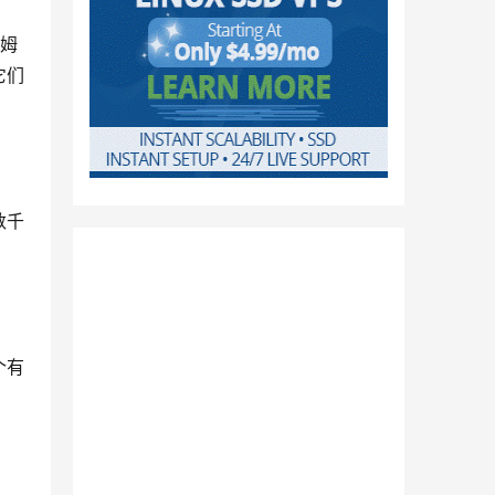
科姆
它们
数千
个有