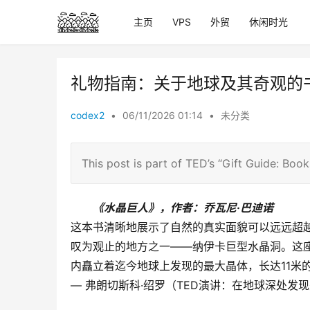
主页
VPS
外贸
休闲时光
礼物指南：关于地球及其奇观的
codex2
•
06/11/2026 01:14
•
未分类
This post is part of TED’s “Gift Guide: Books
《水晶巨人》，作者：乔瓦尼·巴迪诺
这本书清晰地展示了自然的真实面貌可以远远超越
叹为观止的地方之一——纳伊卡巨型水晶洞。这座
内矗立着迄今地球上发现的最大晶体，长达11米
— 弗朗切斯科·绍罗（TED演讲：在地球深处发