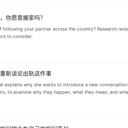
，你愿意搬家吗？
f following your partner across the country? Research reve
rs to consider.
重新谈论出轨这件事
el explains why she wants to introduce a new conversation
irs, to examine why they happen, what they mean, and wha
ne once they are exposed.