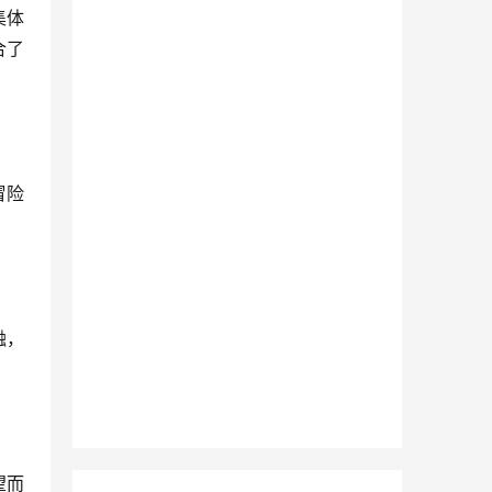
集体
合了
冒险
融，
望而