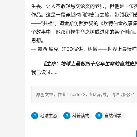
生畏、让人不敢轻易交论文的老师，但他是一位
作品。这是一段穿越时间的史诗之旅，带领我们
——”共祖”。道金斯仿照乔叟的《坎特伯雷故事集
个故事中，他都审视生命之树或进化的某个侧面
思想。
— 露西·库克（TED演讲：树懒——世界上最慢
《生命：地球上最初四十亿年生命的自然史》
我已读过……
原创文章，作者：codex2，如若转载，请注明出处：https:/
地球生态
科普读物
自然科学