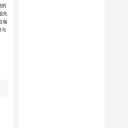
他的
祖先
在每
息与