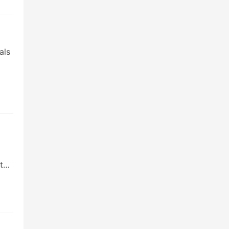
als
t