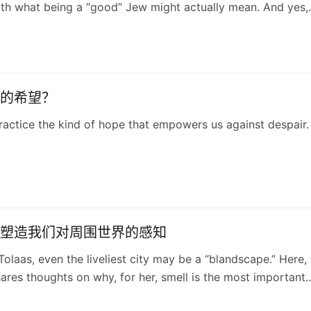
ith what being a “good” Jew might actually mean. And yes,
other thinks matters.
的希望？
ractice the kind of hope that empowers us against despair.
塑造我们对周围世界的感知
 Tolaas, even the liveliest city may be a “blandscape.” Here,
ares thoughts on why, for her, smell is the most important