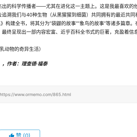
杰出的科学传播者——尤其在进化这一主题上。这是我最喜欢的
去追溯我们与40种生物（从黑猩猩到细菌）共同拥有的最近共同
》构建全书，将其分为”袋鼹的故事””象鸟的故事”等诸多篇章。
。最终呈现出一部内容宏富、近乎百科全书式的巨著，充盈着信
哺乳动物的奇异生活）
，作者：理查德·福泰
/www.ormemo.com/865.html
赞
(0)