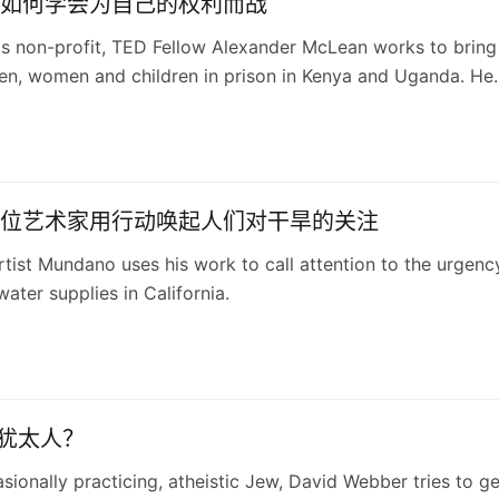
如何学会为自己的权利而战
s non-profit, TED Fellow Alexander McLean works to bring
en, women and children in prison in Kenya and Uganda. He
t his work to change lives through healthcare, education, a
justice.
位艺术家用行动唤起人们对干旱的关注
tist Mundano uses his work to call attention to the urgenc
water supplies in California.
”犹太人？
sionally practicing, atheistic Jew, David Webber tries to ge