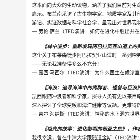
这本面向大众的生动读物，涵盖了我们目前对生
启示。布兰南采访了古生物学家、地质学家及其
游记、实证数据与科学社会学，呈现出对世界现
— 劳伦·萨兰（TED演讲：如何在进化中胜出并
《林中漫步：重新发现阿巴拉契亚山道上的美
这个关于布莱森徒步阿巴拉契亚山道时一系列啼
——无论我准备得多么不充分！
— 露西·马西尔（TED演讲：为什么医生在候诊
《海浪：追寻海洋中的离群者、怪兽与巨浪》
凯西跟随冲浪者和科学家，探寻人类有史以来目
深入探讨了全球变暖和海洋健康等议题。更难得
— 吉尔·海纳斯（TED演讲：神秘的水下洞穴世
《祖先的故事：进化黎明的朝圣之旅》，作者
我很幸运，曾在牛津大学跟随道金斯（TED演讲