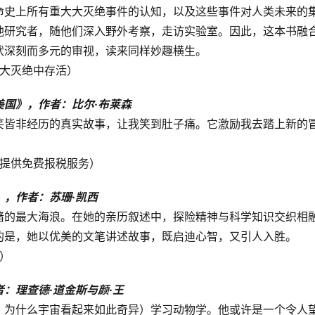
命史上所有重大大灭绝事件的认知，以及这些事件对人类未来的
他研究者，随他们深入野外考察，走访实验室。因此，这本书融
状深刻而多元的审视，读来同样妙趣横生。
在大灭绝中存活）
国》，作者：比尔·布莱森
笑皆非经历的真实故事，让我笑到肚子痛。它激励我去踏上新的
室提供免费报税服务）
，作者：苏珊·凯西
睹的最大海浪。在她的亲历叙述中，探险精神与科学知识交织相
的是，她以优美的文笔讲述故事，既启迪心智，又引人入胜。
界）
：理查德·道金斯与颜·王
：为什么宇宙看起来如此奇异）学习动物学。他或许是一个令人