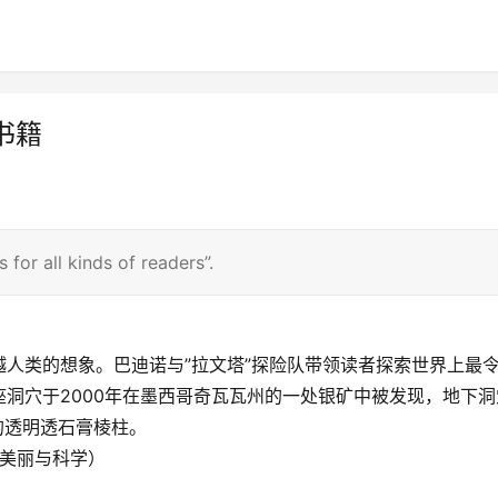
书籍
 for all kinds of readers”.
人类的想象。巴迪诺与”拉文塔”探险队带领读者探索世界上最
洞穴于2000年在墨西哥奇瓦瓦州的一处银矿中被发现，地下洞
的透明透石膏棱柱。
现美丽与科学）