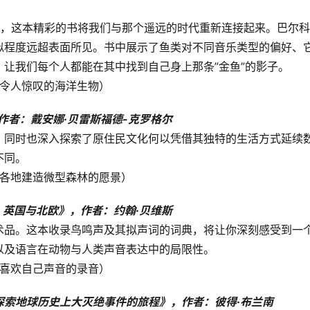
地，这本精彩的书将我们与那个遥远的时代重新连接起来。巴尔
似程度远超表面所见。书中展示了鱼类对不同音乐类型的偏好、
让我们每个人都能在其中找到自己身上那条”金鱼”的影子。
他令人惊叹的海洋生物）
作者：戴安娜·贝雷斯福德-克罗格尔
，同时也深入探索了原住民文化何以凭借其独特的生活方式延续
不同。
在各地建造微型森林的愿景）
美、英国与北欧》，作者：约翰·贝维斯
术品。这本收录鸟鸣声及其拟声词的词典，将让你深刻感受到一
以及语言在动物与人类声音表达中的局限性。
不喜欢自己声音的录音）
探索地球历史上大灭绝事件的旅程》，作者：彼得·布兰南