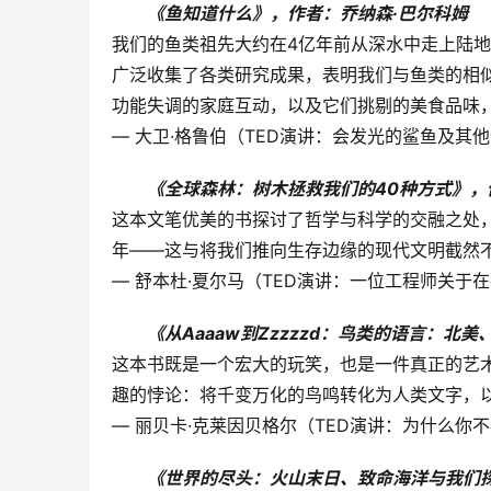
《鱼知道什么》，作者：乔纳森·巴尔科姆
我们的鱼类祖先大约在4亿年前从深水中走上陆
广泛收集了各类研究成果，表明我们与鱼类的相
功能失调的家庭互动，以及它们挑剔的美食品味，
— 大卫·格鲁伯（TED演讲：会发光的鲨鱼及其
《全球森林：树木拯救我们的40种方式》，
这本文笔优美的书探讨了哲学与科学的交融之处
年——这与将我们推向生存边缘的现代文明截然
— 舒本杜·夏尔马（TED演讲：一位工程师关于
《从Aaaaw到Zzzzzd：鸟类的语言：北
这本书既是一个宏大的玩笑，也是一件真正的艺
趣的悖论：将千变万化的鸟鸣转化为人类文字，
— 丽贝卡·克莱因贝格尔（TED演讲：为什么你
《世界的尽头：火山末日、致命海洋与我们