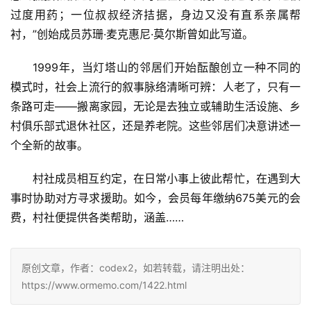
过度用药；一位叔叔经济拮据，身边又没有直系亲属帮
衬，”创始成员苏珊·麦克惠尼·莫尔斯曾如此写道。
1999年，当灯塔山的邻居们开始酝酿创立一种不同的
模式时，社会上流行的叙事脉络清晰可辨：人老了，只有一
条路可走——搬离家园，无论是去独立或辅助生活设施、乡
村俱乐部式退休社区，还是养老院。这些邻居们决意讲述一
个全新的故事。
村社成员相互约定，在日常小事上彼此帮忙，在遇到大
事时协助对方寻求援助。如今，会员每年缴纳675美元的会
费，村社便提供各类帮助，涵盖……
原创文章，作者：codex2，如若转载，请注明出处：
https://www.ormemo.com/1422.html