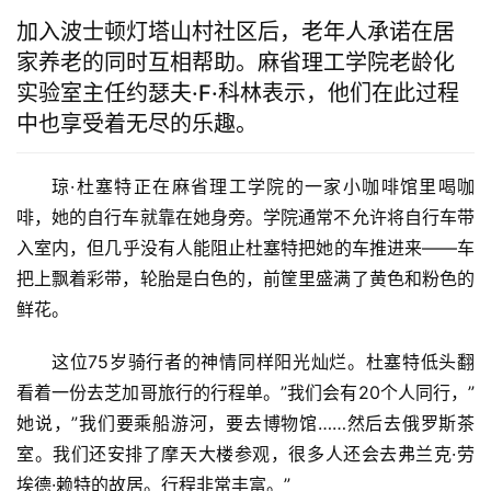
加入波士顿灯塔山村社区后，老年人承诺在居
家养老的同时互相帮助。麻省理工学院老龄化
实验室主任约瑟夫·F·科林表示，他们在此过程
中也享受着无尽的乐趣。
琼·杜塞特正在麻省理工学院的一家小咖啡馆里喝咖
啡，她的自行车就靠在她身旁。学院通常不允许将自行车带
入室内，但几乎没有人能阻止杜塞特把她的车推进来——车
把上飘着彩带，轮胎是白色的，前筐里盛满了黄色和粉色的
鲜花。
这位75岁骑行者的神情同样阳光灿烂。杜塞特低头翻
看着一份去芝加哥旅行的行程单。”我们会有20个人同行，”
她说，”我们要乘船游河，要去博物馆……然后去俄罗斯茶
室。我们还安排了摩天大楼参观，很多人还会去弗兰克·劳
埃德·赖特的故居。行程非常丰富。”