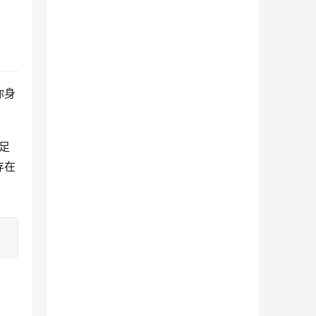
你身
足
存在