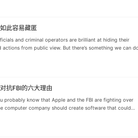
如此容易藏匿
icials and criminal operators are brilliant at hiding their
actions from public view. But there’s something we can d
says the team at Global Witness. It starts with closing
对抗FBI的六大理由
 probably know that Apple and the FBI are fighting over
he computer company should create software that could
ryption on an iPhone. What you might not know is why thi
 you — to everyone. Dave Troy explains.