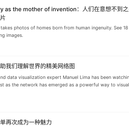
ity as the mother of invention：人们在意想不到
片
 takes photos of homes born from human ingenuity. See 18
ing images.
助我们理解世界的精美网络图
nd data visualization expert Manuel Lima has been watchi
est as the network has emerged as a powerful way to visual
e things going on in the world around us. Here, he shares
s favorite graphics.
单再次成为一种魅力