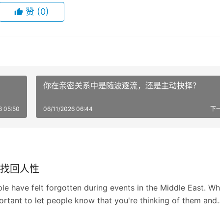
赞
(0)
你在亲密关系中是随波逐流，还是主动抉择？
6 05:50
06/11/2026 06:44
下
找回人性
e have felt forgotten during events in the Middle East. W
portant to let people know that you're thinking of them and
are.