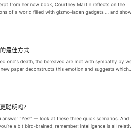
cerpt from her new book, Courtney Martin reflects on the
ons of a world filled with gizmo-laden gadgets … and sho
ler way is both possible and good for the soul.
的最佳方式
ved one's death, the bereaved are met with sympathy by we
 new paper deconstructs this emotion and suggests which
xpression are most comforting.
更聪明吗？
 answer “Yes!” — look at these three quick scenarios. And 
ou’re a bit bird-brained, remember: intelligence is all relati