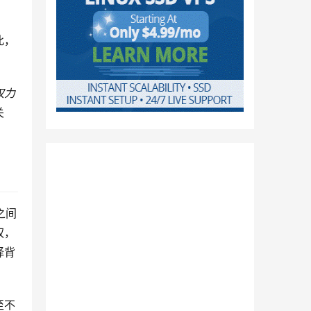
此，
权力
关
之间
权，
择背
至不