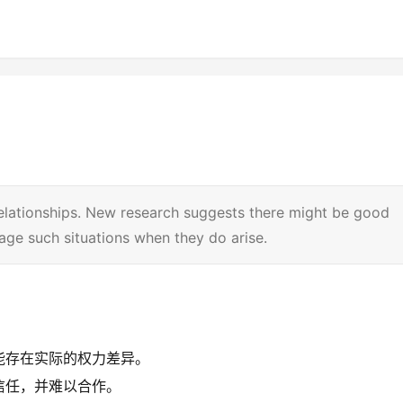
elationships. New research suggests there might be good
ge such situations when they do arise.
能存在实际的权力差异。
信任，并难以合作。