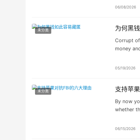
06/08/2026
为何黑钱
未分类
Corrupt off
money and 
about it, 
loopholes.
05/19/2026
支持苹果
未分类
By now you
whether t
bypass enc
matters to
06/15/2026