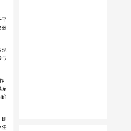
于平
与弱
发现
参与
突作
具竞
明确
，即
信任