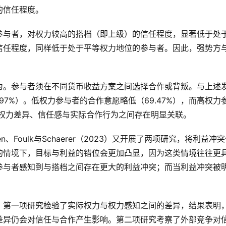
的信任程度。
参与者，对权力较高的搭档（即上级）的信任程度，显著低于处
信任程度，同样低于处于平等权力地位的参与者。因此，强势方
为。参与者须在不同货币收益方案之间选择合作或背叛。与上述
97%）。低权力参与者的合作意愿略低（69.47%），而高权力
实际权力差异、信任感与实际合作行为之间存在明显关联。
yen、Foulk与Schaerer（2023）又开展了两项研究，将利益冲
的情境下，目标与利益的错位会更加凸显，因为这类情境往往更
参与者感知到与搭档之间存在更大的利益冲突；而当利益冲突被
。第一项研究检验了实际权力与权力感知之间的差异，结果表明
差异仍会对信任与合作产生影响。第二项研究考察了外部竞争对