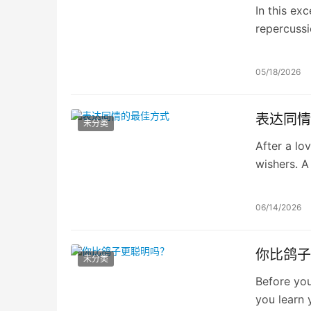
In this ex
repercussi
how a simp
05/18/2026
表达同情
未分类
After a lo
wishers. A
forms of e
06/14/2026
你比鸽子
未分类
Before you
you learn y