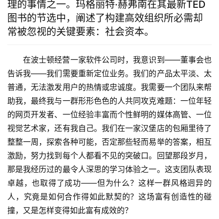
理的事情之一。玛格丽特·赫弗南在其最新TED
图书的节选中，阐述了构建高效组织所必需却
常被忽视的关键要素：社会资本。
在波士顿经营一家软件公司时，我意识到——董事会也
告诉我——我们需要重新定位业务。我们的产品太平淡、太
普通，无法激发用户的热情或忠诚度。我需要一个团队来帮
助我，最终我与一群形形色色的人共同攻克难题：一位年轻
的网页开发者、一位经验丰富而个性鲜明的媒体高管、一位
视觉艺术家，还有我自己。我们在一家汉堡店的包厢里待了
整整一周，探索各种可能，否定那些轻而易举的答案，相互
激励，努力找到每个人都看不见的突破口。回望那段岁月，
那是我经历过的最令人深思的学习体验之一。这支团队表现
卓越，也取得了成功——但为什么？这样一群风格迥异的
人，究竟是如何合作得如此默契的？这场富有创造性的碰
撞，又是怎样变得如此富有成效的？