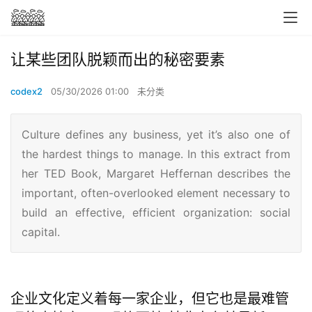
让某些团队脱颖而出的秘密要素
codex2
05/30/2026 01:00
未分类
Culture defines any business, yet it’s also one of
the hardest things to manage. In this extract from
her TED Book, Margaret Heffernan describes the
important, often-overlooked element necessary to
build an effective, efficient organization: social
capital.
企业文化定义着每一家企业，但它也是最难管