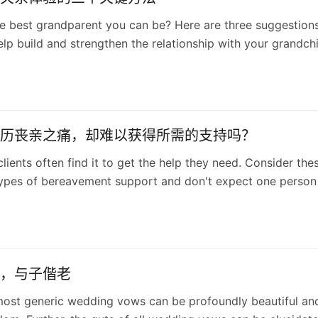
e best grandparent you can be? Here are three suggestion
elp build and strengthen the relationship with your grandchi
历丧亲之痛，却难以获得所需的支持吗？
lients often find it to get the help they need. Consider the
types of bereavement support and don't expect one person
 box.
，与子偕老
most generic wedding vows can be profoundly beautiful an