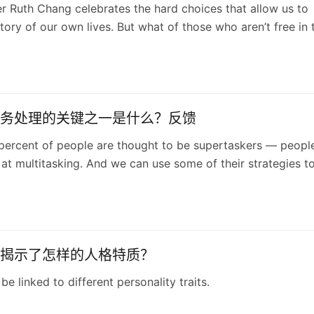
r Ruth Chang celebrates the hard choices that allow us to
story of our own lives. But what of those who aren’t free in 
?
务处理的关键之一是什么？反馈
percent of people are thought to be supertaskers — peopl
at multitasking. And we can use some of their strategies t
wn skills, says psychiatrist Srini Pillay.
揭示了怎样的人格特质？
be linked to different personality traits.