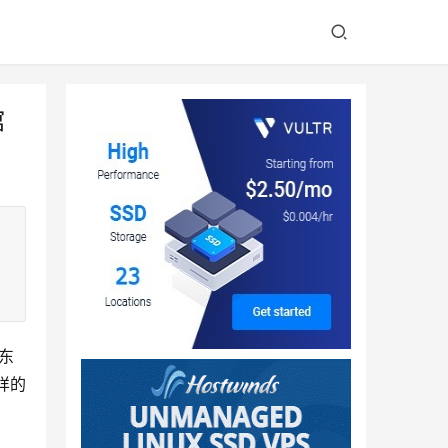
馆
东
样的