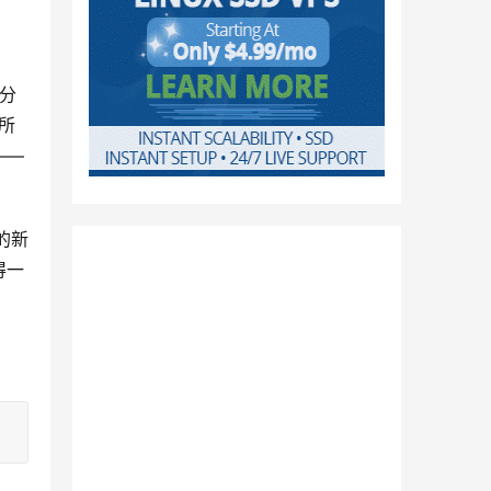
分
所
——
的新
得一