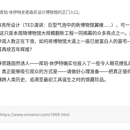
库珀·休伊特史密森尼设计博物馆的正门入口。
事务所设计（TED演讲：巨型气泡中的新博物馆翼楼……），可一
。这只是本周随博物馆大规模翻新工程一同揭幕的众多亮点之一。
参观人数正在下滑，如何将博物馆大道上一座已故富白人的豪宅
其再续百年辉煌？
种思路固然诱人——库珀·休伊特确实也投入了一些令人眼花缭乱
。真正能够吸引观众的方式是——请做好心理准备——把真正值
横跨人类历史、追溯至最初工具诞生之时的馆藏珍品。
/www.ormemo.com/1966.html