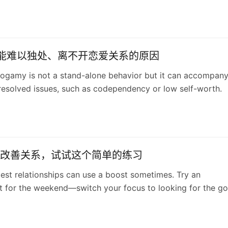
能难以独处、离不开恋爱关系的原因
nogamy is not a stand-alone behavior but it can accompan
esolved issues, such as codependency or low self-worth.
改善关系，试试这个简单的练习
est relationships can use a boost sometimes. Try an
t for the weekend—switch your focus to looking for the g
lationship and see what happens.