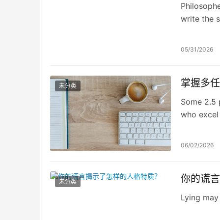
Philosophe
write the 
first place
05/31/2026
掌握多任
未分类
Some 2.5 
who excel 
boost our o
06/02/2026
你的谎言
未分类
Lying may 