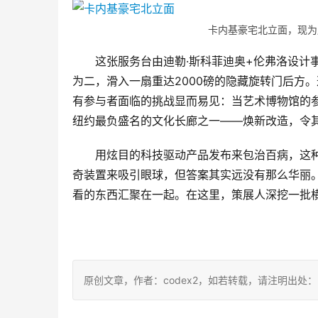
卡内基豪宅北立面，现为
这张服务台由迪勒·斯科菲迪奥+伦弗洛设计
为二，滑入一扇重达2000磅的隐藏旋转门后方
有参与者面临的挑战显而易见：当艺术博物馆的
纽约最负盛名的文化长廊之一——焕新改造，令
用炫目的科技驱动产品发布来包治百病，这
奇装置来吸引眼球，但答案其实远没有那么华丽
看的东西汇聚在一起。在这里，策展人深挖一批
原创文章，作者：codex2，如若转载，请注明出处：https:/