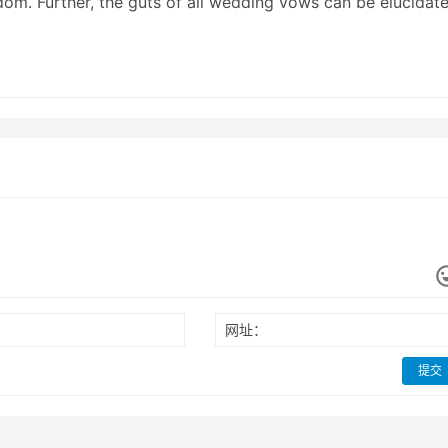
sdom. Further, the guts of all wedding vows can be elucidat
g an evolutionary lens.
网址：
提交