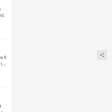
s
ld.
se 6
 to
d