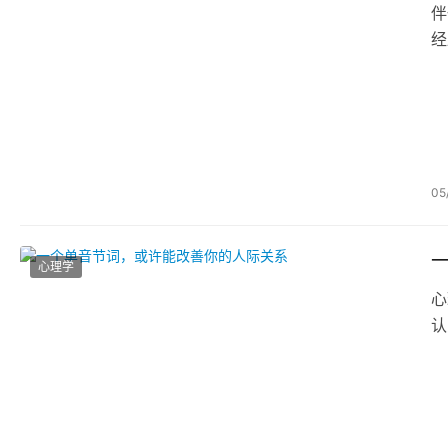
伴
经
择
05
心理学
心
认
关