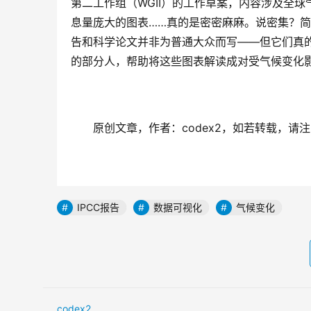
第二工作组（WGII）的工作草案，内容涉及全球
息量庞大的图表……真的是密密麻麻。说密集？
告和科学论文并非为普通大众而写——但它们真的
的部分人，帮助将这些图表解读成对受气候变化
原创文章，作者：codex2，如若转载，请注明出处：h
IPCC报告
数据可视化
气候变化
codex2