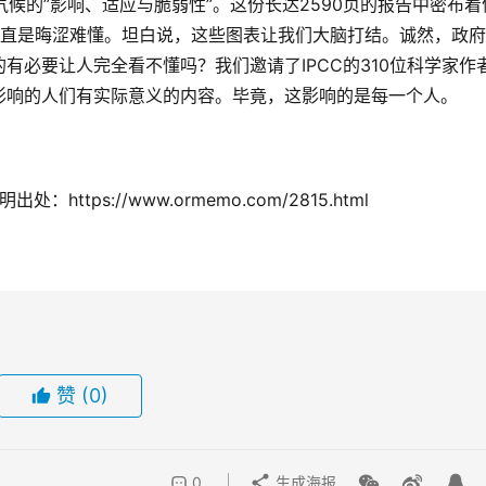
气候的”影响、适应与脆弱性”。这份长达2590页的报告中密布着
简直是晦涩难懂。坦白说，这些图表让我们大脑打结。诚然，政
有必要让人完全看不懂吗？我们邀请了IPCC的310位科学家作
影响的人们有实际意义的内容。毕竟，这影响的是每一个人。
ttps://www.ormemo.com/2815.html
赞
(0)
0
生成海报