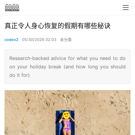
真正令人身心恢复的假期有哪些秘诀
codex2
05/30/2026 02:03
未分类
Research-backed advice for what you need to do
on your holiday break (and how long you should
do it for)