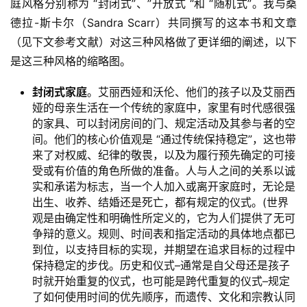
庭风格分别称为 “封闭式”、”开放式 “和 “随机式”。我与桑
德拉-斯卡尔（Sandra Scarr）共同撰写的这本书和文章
（见下文参考文献）对这三种风格做了更详细的阐述，以下
是这三种风格的缩略图。
封闭式家庭
。艾丽西娅和沃伦、他们的孩子以及艾丽西
娅的母亲生活在一个传统的家庭中，家里有时代感很强
的家具、可以封闭房间的门、规定活动及其参与者的空
间。他们的核心价值观是 “通过传统保持稳定”，这也带
来了对权威、纪律的敬畏，以及为履行预先确定的可接
受或有价值的角色所做的准备。人与人之间的关系以诚
实和承诺为标志，当一个人加入或离开家庭时，无论是
出生、收养、结婚还是死亡，都有规定的仪式。(世界
观是由确定性和明确性所定义的，它为人们提供了无可
争辩的意义。规则、时间表和指定活动的具体地点都已
到位，以支持目标的实现，并期望在追求目标的过程中
保持稳定的步伐。历史和仪式–通常是自父母还是孩子
时就开始重复的仪式，也可能是跨代重复的仪式–规定
了如何使用时间的优先顺序，而遗传、文化和宗教认同