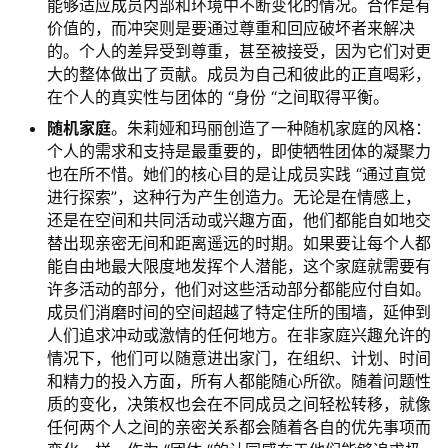
能够适应成员内部和环境中不断变化的情况。合作是有
价值的，而冲突则是要通过尊重和回应破坏者来解决
的。个人的差异受到尊重，甚至被接受，因为它们对更
大的整体做出了贡献。成员为自己和彼此的正直喝彩，
在个人的真实性与团体的 “身份 “之间取得平衡。
随机家庭
。朱莉娅和玛丽创造了一种随机家庭的风格：
个人的需求和支持是最重要的，即使牺牲团体的凝聚力
也在所不惜。她们的核心目的是让成员实践 “通过直觉
进行探索”，这种行为产生创造力。无论是在情感上，
还是在空间和共同活动或兴趣方面，他们都能自如地交
替出现亲密无间和距离遥远的时期。如果要让每个人都
能自由地最大限度地发挥个人潜能，这个家庭就需要有
许多活动的部分，他们对这些活动部分都能应付自如。
成员们消磨时间的空间超越了特定住所的围墙，延伸到
人们追求冲动或激情的任何地方。在非家庭兴趣允许的
情况下，他们可以随意进出家门，在组织、计划、时间
和精力的投入方面，所有人都能随心所欲。随着问题性
质的变化，决策权也会在不同成员之间轻松转移，就像
任何两个人之间的亲密关系都会随着各自的优先事项而