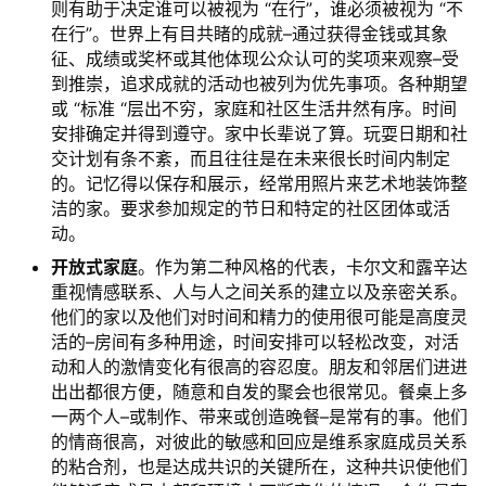
则有助于决定谁可以被视为 “在行”，谁必须被视为 “不
在行”。世界上有目共睹的成就–通过获得金钱或其象
征、成绩或奖杯或其他体现公众认可的奖项来观察–受
到推崇，追求成就的活动也被列为优先事项。各种期望
或 “标准 “层出不穷，家庭和社区生活井然有序。时间
安排确定并得到遵守。家中长辈说了算。玩耍日期和社
交计划有条不紊，而且往往是在未来很长时间内制定
的。记忆得以保存和展示，经常用照片来艺术地装饰整
洁的家。要求参加规定的节日和特定的社区团体或活
动。
开放式家庭
。作为第二种风格的代表，卡尔文和露辛达
重视情感联系、人与人之间关系的建立以及亲密关系。
他们的家以及他们对时间和精力的使用很可能是高度灵
活的–房间有多种用途，时间安排可以轻松改变，对活
动和人的激情变化有很高的容忍度。朋友和邻居们进进
出出都很方便，随意和自发的聚会也很常见。餐桌上多
一两个人–或制作、带来或创造晚餐–是常有的事。他们
的情商很高，对彼此的敏感和回应是维系家庭成员关系
的粘合剂，也是达成共识的关键所在，这种共识使他们