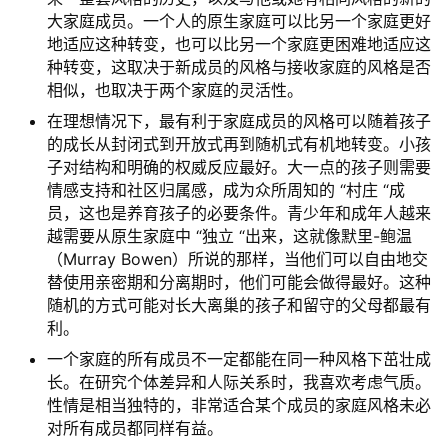
大家庭成员。一个人的原生家庭可以比另一个家庭更好
地适应这种转变，也可以比另一个家庭更困难地适应这
种转变，这取决于新成员的风格与接收家庭的风格是否
相似，也取决于两个家庭的灵活性。
在理想情况下，最有利于家庭成员的风格可以随着孩子
的成长从封闭式到开放式再到随机式有机地转变。小孩
子对结构和明确的权威反应最好。大一点的孩子则需要
情感支持和社区归属感，成为众所周知的 “村庄 “成
员，这也是养育孩子的必要条件。青少年和成年人越来
越需要从原生家庭中 “独立 “出来，这就像默里-鲍温
（Murray Bowen）所说的那样，当他们可以自由地交
替使用亲密期和分离期时，他们可能会做得最好。这种
随机的方式可能对长大离巢的孩子和留守的父母都最有
利。
一个家庭的所有成员不一定都能在同一种风格下茁壮成
长。在研究个体差异和人际关系时，我喜欢考虑气质。
性情是相当独特的，非常适合某个成员的家庭风格未必
对所有成员都同样有益。