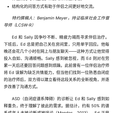
结构化的问答方式有助于伴侣之间更好地交流。
特约撰稿人：Benjamin Meyer，持证临床社会工作督
导师（LCSW-R）
Ed 和 Sally 因争吵不断、精疲力竭而寻求伴侣治疗。
下班后，Ed 总是把自己关在房间里，只用单字回应。他每
晚还会花几个小时在网上与朋友聊天——这种方式让他觉得
投入自如、沟通顺畅。Sally 感到被忽视，而 Ed 则对在劳
累一天后还要回答问题感到烦躁。此前曾有一位伴侣治疗师
将 Ed 误解为缺乏共情能力，但当他们找到一位熟悉自闭症
的治疗师后，双方得以建立看待这段关系的全新视角，并逐
步改善了沟通方式。
ASD（自闭症谱系障碍）的诊断让 Ed 和 Sally 感到如
释重负，终于理解了彼此的需求。据估计，约有 50% 的谱
系成年人未被诊断或被误诊（Mendes，2013），Ed 正是