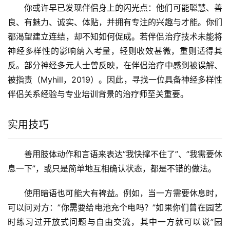
你或许早已发现伴侣身上的闪光点：他们可能聪慧、善
良、有魅力、诚实、体贴，并拥有专注的兴趣与才能。你们
都渴望建立连结，却不知如何促成。若伴侣治疗技术未能将
神经多样性的影响纳入考量，轻则收效甚微，重则适得其
反。部分神经多元人士曾反映，在伴侣治疗中感到被误解、
被指责（Myhill，2019）。因此，寻找一位具备神经多样性
伴侣关系经验与专业培训背景的治疗师至关重要。
实用技巧
善用肢体动作和言语来表达”我快撑不住了”、”我需要休
息一下”，或只是简单地互相确认状态，都是不错的做法。
使用暗语也可能大有裨益。例如，当一方需要休息时，
可以问对方：”你需要给电池充个电吗？”如果你们曾在园艺
时练习过开放式问题与自由交流，其中一方就可以说”园