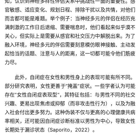
知，认识到神经多样性伴侣关系中挑战性一面的重要性。感
官敏感、适应变化、规划日程、排除干扰以及共情，对他们
而言都可能是难题。举个例子：当神经多元的伴侣在经历充
满刺激的工作日后退缩、需要喘息时，他们看起来似乎漠不
关心，但实际上是需要从感官和社交压力中解脱出来。为了
融入环境，神经多元的伴侣需要刻意模仿眼神接触、主动发
起恰当的话题、注意与人的距离，这一切都可能令他们筋疲
力尽。
此外，自闭症在女性和男性身上的表现可能有所不同。
部分研究表明，女性更善于”掩盖”症状。一些学者认为可能
存在”女性自闭症表现型”，其特征包括：与男性不同的社交
兴趣、更易出现焦虑或抑郁（而非攻击性行为），以及为融
入社会付出更多努力。这种伪装不仅与更高的心理健康共病
率相关，还可能因自闭症诊断标准以男性为中心，导致女性
长期处于漏诊状态（Saporito，2022）。