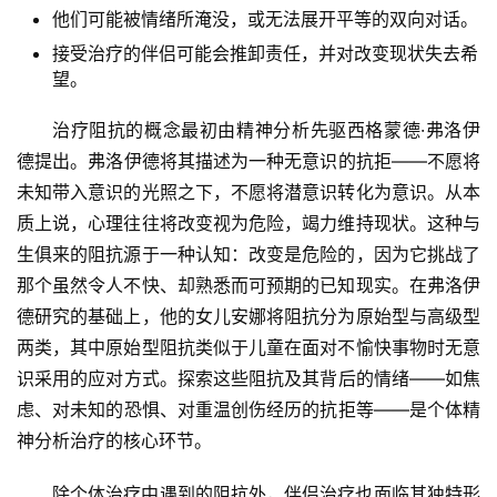
他们可能被情绪所淹没，或无法展开平等的双向对话。
接受治疗的伴侣可能会推卸责任，并对改变现状失去希
望。
治疗阻抗的概念最初由精神分析先驱西格蒙德·弗洛伊
德提出。弗洛伊德将其描述为一种无意识的抗拒——不愿将
未知带入意识的光照之下，不愿将潜意识转化为意识。从本
质上说，心理往往将改变视为危险，竭力维持现状。这种与
生俱来的阻抗源于一种认知：改变是危险的，因为它挑战了
那个虽然令人不快、却熟悉而可预期的已知现实。在弗洛伊
德研究的基础上，他的女儿安娜将阻抗分为原始型与高级型
两类，其中原始型阻抗类似于儿童在面对不愉快事物时无意
识采用的应对方式。探索这些阻抗及其背后的情绪——如焦
虑、对未知的恐惧、对重温创伤经历的抗拒等——是个体精
神分析治疗的核心环节。
除个体治疗中遇到的阻抗外，伴侣治疗也面临其独特形