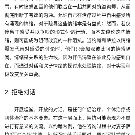
骂，有时愤怒甚至将他们联合在一起共同对抗咨询师，从而
彻底阻断了有效的沟通。允许自己在治疗过程中自由感受所
有涌现的情绪，对于疏导这些情绪本是有益的；然而，若仅
停留于感受并以争吵的形式付诸行动，而不去谈论这些情
绪，则可能成为阻碍改变的一种阻抗。当约翰和萨拉以情绪
爆发代替对感受的讨论时，他们只会加深彼此间的情感隔
阂。情绪是关系的生命线，因为伴侣渴望在彼此身边感到自
在，而通过对话和
关于
情绪的探讨来处理情绪，对于实现积
极改变至关重要。
2. 拒绝对话
开展坦诚、开放的对话，是任何伴侣治疗、个体治疗或
团体治疗的基本要素。在这一层面上，阻抗可能表现为不愿
进行有意义的交流。以约翰为例，他在咨询过程中对妻子萨
拉采取”冷战”策略，每当面对棘手话题时，便以沉默或单字