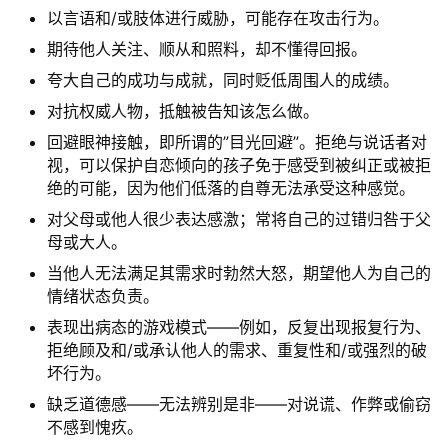
以言语和/或肢体进行威胁，可能存在攻击行为。
期待他人关注、顺从和照料，却不懂得回报。
夸大自己的成功与成就，同时贬低周围人的成绩。
对抗权威人物，抵触被告知该怎么做。
回避眼神接触，即所谓的”目光回避”。拒绝与说话者对
视，可以保护自恋倾向的孩子免于感受到被纠正或被拒
绝的可能，因为他们低落的自尊无法承受这种感觉。
对父母或他人很少表达感激；常将自己的过错归咎于父
母或大人。
当他人无法满足其需求时勃然大怒，期望他人为自己的
情绪状态负责。
表现出病态的游戏模式——例如，反复出现报复行为、
拒绝顾及和/或承认他人的需求、重复性和/或强烈的破
坏行为。
缺乏道德感——无法辨别是非——对说谎、作弊或偷窃
不感到愧疚。