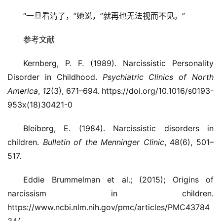
“一旦看清了，”她说，”就再也无法视而不见。”
参考文献
Kernberg, P. F. (1989). Narcissistic Personality
Disorder in Childhood.
Psychiatric Clinics of North
America
,
12
(3), 671–694. https://doi.org/10.1016/s0193-
953x(18)30421-0
Bleiberg, E. (1984). Narcissistic disorders in
children.
Bulletin of the Menninger Clinic
, 48(6), 501–
517.
Eddie Brummelman et al.; (2015); Origins of
narcissism in children.
https://www.ncbi.nlm.nih.gov/pmc/articles/PMC43784