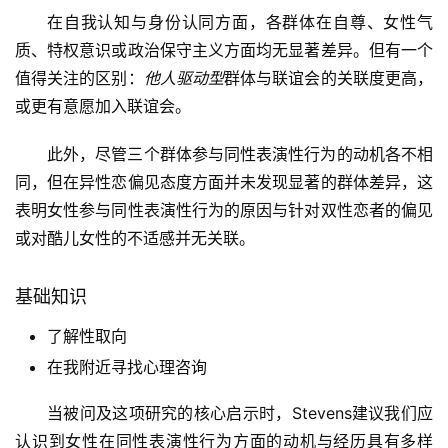
在自我认知与身份认同方面，各群体在自尊、女性气
质、特权意识或政治保守主义方面均无显著差异。但有一个
值得关注的区别：
他人驱动型
群体与联谊会的关联度更高，
或更有意愿加入联谊会。
此外，尽管三个群体参与同性表演性行为的动机各不相
同，但在异性恋偏见态度方面并未发现显著的群体差异，这
表明女性参与同性表演性行为的原因与针对双性恋者的偏见
或对酷儿女性的不适感并无关联。
基础知识
了解性取向
在我附近寻找心理咨询
当被问及这项研究的核心启示时，Stevens建议我们应
认识到女性在同性表演性行为方面的动机与经历具有多样