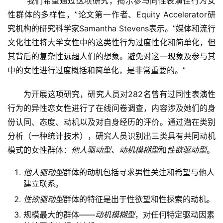
“我们希望通过这项研究，揭示参与同性表演性行为女
性群体的多样性，”论文第一作者、Equity Accelerator研
究机构的研究科学家Samantha Stevens表示。”媒体和流行
文化往往将大学女性中的这类性行为过度性化和简单化，但
其背后的复杂性远超人们的想象。避免对这一现象及参与其
中的女性进行过度概括和简单化，是非常重要的。”
为开展这项研究，研究人员对282名曾有过同性表演性
行为的异性恋女性进行了在线问卷调查，内容涉及她们的身
份认同、态度、动机以及对自身经历的评价。通过潜在类别
分析（一种统计技术），研究人员识别出三类具有共同动机
模式的女性群体：
他人驱动型、动机模糊型
和
性欲驱动型
。
他人驱动型
群体的动机包括寻求男性关注和希望与他人
建立联系。
性欲驱动型
群体的特征是出于性欲望和性探索的动机。
规模最大的群体——
动机模糊型
，对任何特定驱动因素