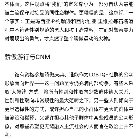
不体面。这种观点将”我们”的定义缩小为一部分自认为最能
被主流保守派接受的同性恋群体。更糟糕的是，这忽视了一
个事实：正是玛西亚·P·约翰逊和西尔维亚·里维拉等石墙酒
吧中不符合性别规范的黑人和拉丁裔常客，在面对警察暴力
时展现出的勇气，才点燃了整个骄傲运动的火种。
骄傲游行与CNM
谁有资格参加骄傲庆典、谁能作为LGBTQ+社群的公众
形象面向世界——这一问题至今仍充满内部纷争。有些人采
取”大帐篷”方式，将所有性别和性取向少数群体纳入关系、
性别和性取向非常规性的最大范畴之下。另一些人则倾向于
更具选择性的方式，或许担心自己的小群体在更大的群体中
被淹没和稀释，又或许担心其他子群体中某些成员的公众形
象，对那些希望更无缝融入主流社会的人而言在政治上并不
利。