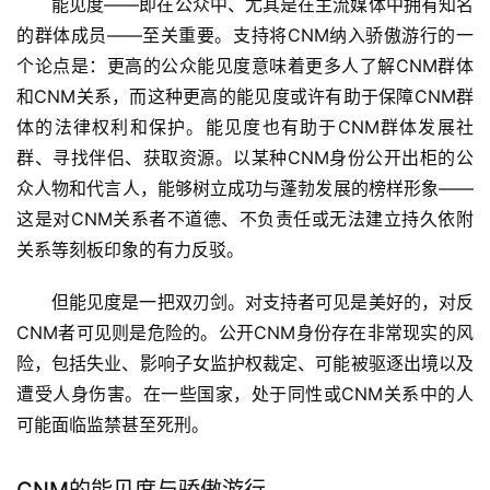
能见度——即在公众中、尤其是在主流媒体中拥有知名
的群体成员——至关重要。支持将CNM纳入骄傲游行的一
个论点是：更高的公众能见度意味着更多人了解CNM群体
和CNM关系，而这种更高的能见度或许有助于保障CNM群
体的法律权利和保护。能见度也有助于CNM群体发展社
群、寻找伴侣、获取资源。以某种CNM身份公开出柜的公
众人物和代言人，能够树立成功与蓬勃发展的榜样形象——
这是对CNM关系者不道德、不负责任或无法建立持久依附
关系等刻板印象的有力反驳。
但能见度是一把双刃剑。对支持者可见是美好的，对反
CNM者可见则是危险的。公开CNM身份存在非常现实的风
险，包括失业、影响子女监护权裁定、可能被驱逐出境以及
遭受人身伤害。在一些国家，处于同性或CNM关系中的人
可能面临监禁甚至死刑。