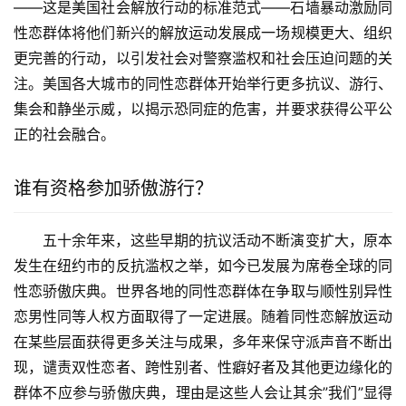
——这是美国社会解放行动的标准范式——石墙暴动激励同
性恋群体将他们新兴的解放运动发展成一场规模更大、组织
更完善的行动，以引发社会对警察滥权和社会压迫问题的关
注。美国各大城市的同性恋群体开始举行更多抗议、游行、
集会和静坐示威，以揭示恐同症的危害，并要求获得公平公
正的社会融合。
谁有资格参加骄傲游行？
五十余年来，这些早期的抗议活动不断演变扩大，原本
发生在纽约市的反抗滥权之举，如今已发展为席卷全球的同
性恋骄傲庆典。世界各地的同性恋群体在争取与顺性别异性
恋男性同等人权方面取得了一定进展。随着同性恋解放运动
在某些层面获得更多关注与成果，多年来保守派声音不断出
现，谴责双性恋者、跨性别者、性癖好者及其他更边缘化的
群体不应参与骄傲庆典，理由是这些人会让其余”我们”显得