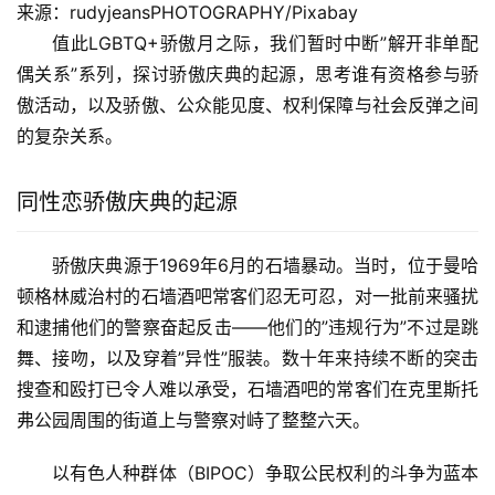
来源：rudyjeansPHOTOGRAPHY/Pixabay
值此LGBTQ+骄傲月之际，我们暂时中断”解开非单配
偶关系”系列，探讨骄傲庆典的起源，思考谁有资格参与骄
傲活动，以及骄傲、公众能见度、权利保障与社会反弹之间
的复杂关系。
同性恋骄傲庆典的起源
骄傲庆典源于1969年6月的石墙暴动。当时，位于曼哈
顿格林威治村的石墙酒吧常客们忍无可忍，对一批前来骚扰
和逮捕他们的警察奋起反击——他们的”违规行为”不过是跳
舞、接吻，以及穿着”异性”服装。数十年来持续不断的突击
搜查和殴打已令人难以承受，石墙酒吧的常客们在克里斯托
弗公园周围的街道上与警察对峙了整整六天。
以有色人种群体（BIPOC）争取公民权利的斗争为蓝本