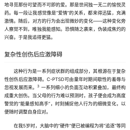
地寻觅那份可望而不可即的爱。那是世间独一无二的愉悦灵
药。每一段让我感觉像是”爱情”的关系，都来得迅猛，充满
激情。随后，对方的行为会出现微妙的变化——这种变化旁
人察觉不到，唯独我能感知。恐惧随之袭来，伪装成焦灼的
兴奋。于是我追得更猛。
复杂性创伤后应激障碍
这种行为是一系列症状群的组成部分，其根源在于复杂
性创伤后应激障碍。C-PTSD可由童年时期间歇性的羞辱与
3
忽视发展而来。
一系列细小的负面互动积累叠加，最终构
成重大创伤。当父母的行为难以预测时，孩子便会成为高度
警觉的”能量感知高手”，时刻捕捉他人行为的细微变化，以
便随时调整自身应对。
在我5岁时，大脑中的”硬件”便已被编程为将”追逐”等同