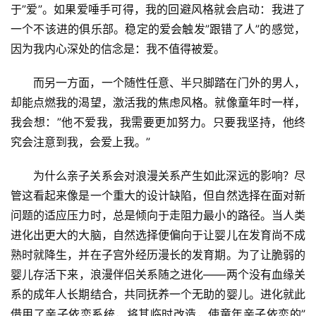
于”爱”。如果爱唾手可得，我的回避风格就会启动：我进了
一个不该进的俱乐部。稳定的爱会触发”跟错了人”的感觉，
因为我内心深处的信念是：我不值得被爱。
而另一方面，一个随性任意、半只脚踏在门外的男人，
却能点燃我的渴望，激活我的焦虑风格。就像童年时一样，
我会想：”他不爱我，我需要更加努力。只要我坚持，他终
究会注意到我，会爱上我。”
为什么亲子关系会对浪漫关系产生如此深远的影响？尽
管这看起来像是一个重大的设计缺陷，但自然选择在面对新
问题的适应压力时，总是倾向于走阻力最小的路径。当人类
进化出更大的大脑，自然选择便偏向于让婴儿在发育尚不成
熟时就降生，并在子宫外经历漫长的发育期。为了让脆弱的
婴儿存活下来，浪漫伴侣关系随之进化——两个没有血缘关
系的成年人长期结合，共同抚养一个无助的婴儿。进化就此
借用了亲子依恋系统，将其临时改造，使童年亲子依恋的”