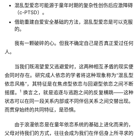
混乱型爱恋可能源于童年时期的复杂性创伤后应激障碍
（c-PTSD）。
借助重建自爱安全基础的方法，混乱型爱恋是可以克服
的。
我有一颗破碎的心。但我不确定自己是否真正爱过任何
人。
当我们既渴望爱又逃避爱时，这两种相互矛盾的现实便
会同时存在。研究成人依恋的学者将这种现象称为”混乱型
依恋风格”，其特征是在焦虑型依恋与回避型依恋之间不断
1
摇摆。
换言之，就是追逐与逃跑之间的反复横跳——这种
状态可以在同一段关系内部或不同伴侣关系之间交替出现。
而贯穿始终的共同特征，是恐惧。
由于浪漫依恋是在童年依恋系统的基础上进化而来的，
父母对待我们的方式，往往会成为我们在伴侣身上所寻求的