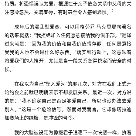
特质。将恐惧误认为爱，根源在于亲子依恋关系中父母的关
2
注忽冷忽热、充满羞辱，有时甚至令人感到恐惧。
成年后的混乱型爱恋，可以用格劳乔·马克思那句著名
的话来概括：”我拒绝加入任何愿意接纳我的俱乐部。”翻译
过来就是：”因为我的价值和自我价值感存疑，任何愿意接
受我的人也不会是什么好东西。”落实到行动上，这意味着
将爱我们的人推开，尤其是当一段关系变得稳定而安全的时
候。
在我以为自己”坠入爱河”的那几次，对方在我们正式开
始约会之前就已明确表示不想发展关系。最近一次，对方说
的是：”我不确定自己是否足够爱自己，所以也没办法去爱
别人。”这是一个危险信号。然而对我而言，它却像塔拉迪
加赛场上的绿旗，是冲锋的号令。
我的大脑被设定为像瘾君子追逐下一次快感一样，执着