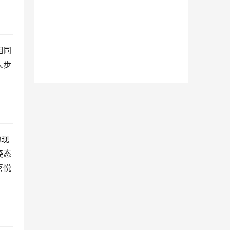
相同
人步
的现
姿态
喜悦