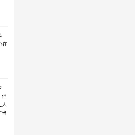
恭
心在
情
，但
让人
在当