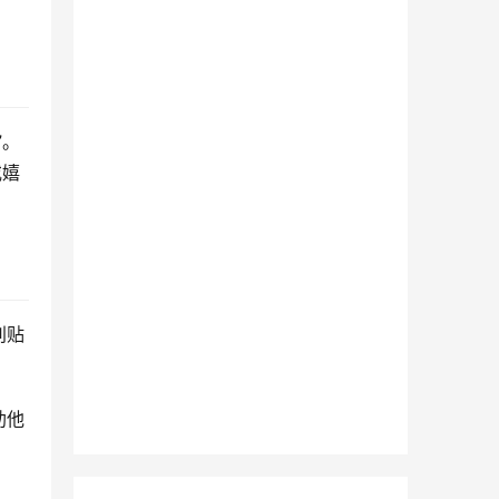
”。
或嬉
别贴
助他