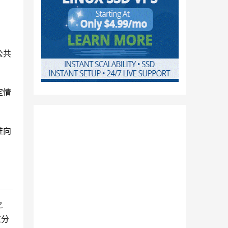
公共
定情
难向
之
过分