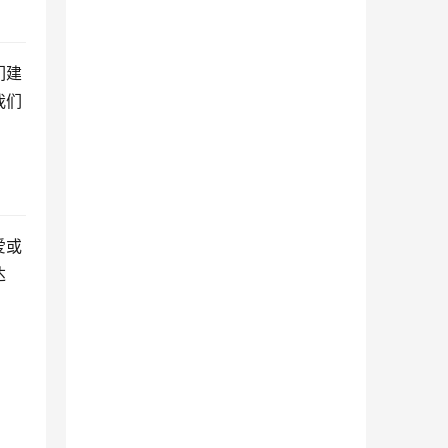
们建
我们
爱或
达