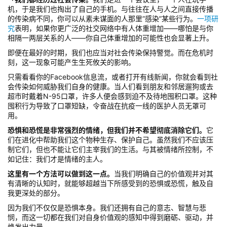
机，于是我们也掏出了自己的手机。与往往在人与人之间直接传播
的传染病不同，你可以从素未谋面的人那里”感染”某些行为。
一项研
究
表明，如果你更广泛的社交网络中有人体重增加——哪怕是与你
相隔一两层关系的人——你自己体重增加的可能性也会显著上升。
即便在最好的时期，我们也应当对社会传染保持警觉。而在危机时
刻，这一现象可能产生生死攸关的影响。
只需看看你的Facebook信息流，或者打开有线新闻，你就会看到社
会传染如何威胁我们自身的健康。当人们看到朋友和邻居遛狗或去
超市时戴着N-95口罩，许多人便会感到迫不及待地囤积口罩。这种
囤积行为导致了口罩短缺，令奋战在抗疫一线的医护人员无罩可
用。
恐惧和恐慌是非常强烈的情绪，但我们并不希望彻底消除它们。
它
们在进化中帮助我们这个物种生存、保护自己。虽然我们不应该压
制它们，但也不能让它们主宰我们的生活。与其被情绪所控制，不
如记住：我们才是情绪的主人。
这里有一个方法可以做到这一点。
当我们明确自己的价值观并对其
有清晰的认知时，就能够超越当下所感受到的恐惧或恐慌，触及自
我更深处的部分。
因为我们不仅仅是恐惧本身。我们还拥有自己的意志、智慧与悲
悯，而这一切都在我们对自身价值观的感知中得到磨砺、驱动，并
焕发出力量。