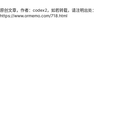
原创文章，作者：codex2，如若转载，请注明出处：
https://www.ormemo.com/718.html
价值观
心理健康
情绪传染
赞
(0)
生成海报
0
张开双臂（真实意义上地）拥抱生活
上一篇
06/06/2026 13:05
为什么我们总想筑起高墙、将他人拒之门外（以及该如何应
对这种冲动）
06/06/2026
下一篇