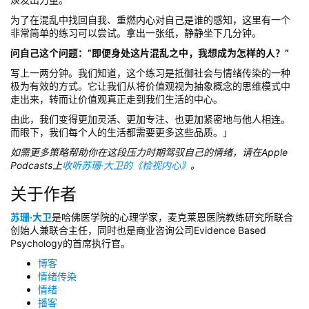
为了在混乱中找回自我、重燃内心对自己是谁的感知，这里有一个
非常简单的练习可以尝试。拿出一张纸，静静坐下几分钟。
问自己这个问题：”即便身处这片混乱之中，我想成为怎样的人？”
写上一两分钟。我们知道，这个练习是抵御社会与情绪传染的一种
极为有效的方式。它让我们从将价值观视为抽象概念的思维模式中
走出来，转而让价值观真正走到我们生活的中心。
由此，我们变得更加灵活、更加专注、也更加紧密地与他人相连。
而眼下，我们每个人的生活都需要更多这些品质。」
如需更多策略帮助你在这段压力时期驾驭自己的情绪，请在Apple
Podcasts上
收听苏珊·大卫的《检视内心》
。
关于作者
苏珊·大卫
是哈佛医学院的心理学家，麦克莱恩医院教练研究所联合
创始人兼联合主任，同时也是商业咨询公司Evidence Based
Psychology的首席执行官。
博客
情绪传染
情绪
播客