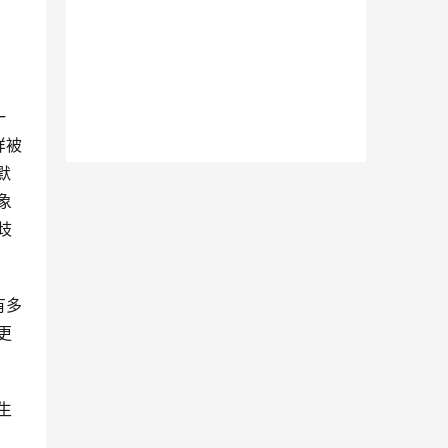
一
样被
默
象
歧
有多
更
生