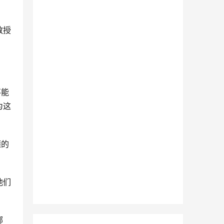
教授
不能
为这
懂的
他们
哪