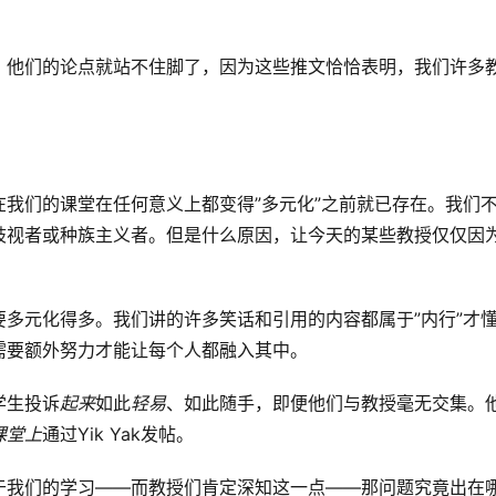
，他们的论点就站不住脚了，因为这些推文恰恰表明，我们许多
我们的课堂在任何意义上都变得”多元化”之前就已存在。我们
歧视者或种族主义者。但是什么原因，让今天的某些教授仅仅因
多元化得多。我们讲的许多笑话和引用的内容都属于”内行”才
需要额外努力才能让每个人都融入其中。
学生投诉
起来
如此
轻易
、如此随手，即便他们与教授毫无交集。
课堂上
通过Yik Yak发帖。
于我们的学习——而教授们肯定深知这一点——那问题究竟出在