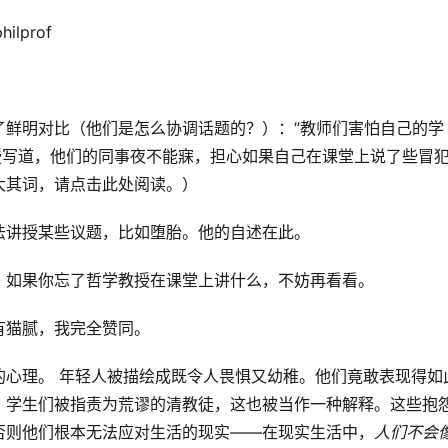
lprof
了鲜明对比（他们是怎么协调话题的？）：”教师们害怕自己的学
教授写道，他们的同事夜不能寐，担心如果自己在课堂上说了些冒
大其词，请点击此处阅读。）
法讲授某些议题，比如堕胎。他的自述在此。
。如果你忘了哲学教授在课堂上讲什么，不妨再看看。
有猫腻，我完全赞同。
的心理。 年轻人被描绘成既令人畏惧又幼稚。他们竟敢表现得如
，学生们被指责为荒谬的清教徒，这也被当作一种解释。这些抱
否则他们根本无法应对生活的现实——在现实生活中，
人们不会