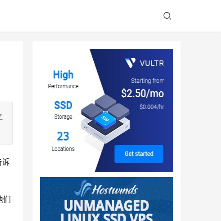
之
告诉
他们