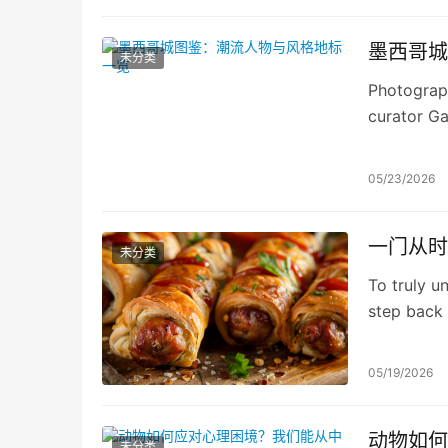
墨西哥城
未分类
Photograph
curator G
05/23/2026
一门从时
未分类
To truly u
step back 
impact tha
2011 TED T
05/19/2026
动物如何
未分类