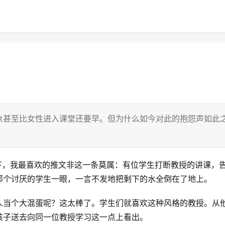
象甚至比女性进入课堂还要早。但为什么如今对此的抱怨声如此
题标签下，我最喜欢的推文非这一条莫属：有位学生打断教授的讲课，
那个讨厌的学生一眼，一言不发地把剩下的水全倒在了地上。
人当个大混蛋呢？这太棒了。学生们就喜欢这种风格的教授。从
孩子送去向同一位教授学习这一点上看出。