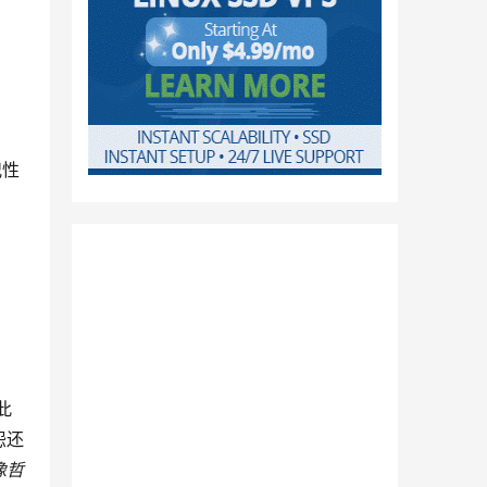
犯性
此
怨还
像哲