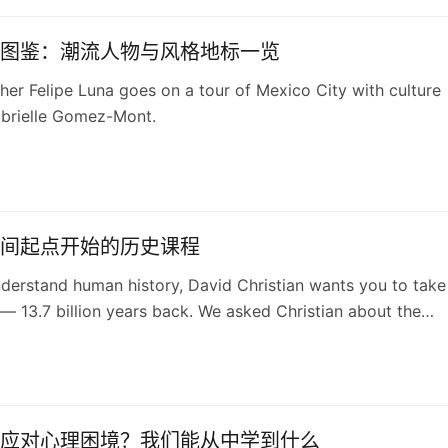
图鉴：潮流人物与风格地标一览
er Felipe Luna goes on a tour of Mexico City with culture
abrielle Gomez-Mont.
间起点开始的历史课程
nderstand human history, David Christian wants you to take
— 13.7 billion years back. We asked Christian about the
t his wide-lens concept of Big History has made since his
alk.
应对心理困境？我们能从中学到什么