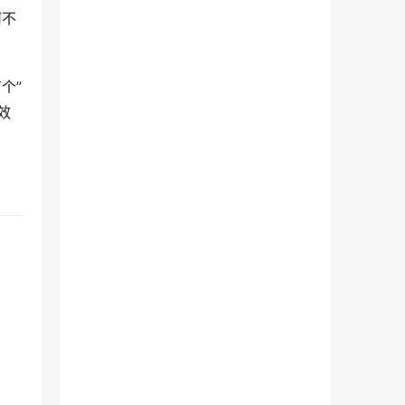
何不
个”
效