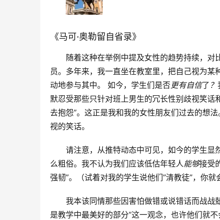
《马可·奥勒留自省录》
随着这种在举例中提及女性的趋势持续，对
员。多年来，我一直坐在教室里，把自己视为某
动地参与其中。 如今，学生们是否
更有自信
了
？
默忍受那些只针对班上男生的冗长性别歧视笑话
去抱怨”。这正是我和我的女性朋友们过去的想
视的笑话。
请注意，从推特动态中可见，如今的学生显
么粗俗。我不认为我们应该低估年轻人
能够
接受
强韧”。（试着对我的学生说他们”清教徒”，你
我本该同情那些因害怕做错或说错话而战战
是教学中最美好的部分”这一观念，也许他们就