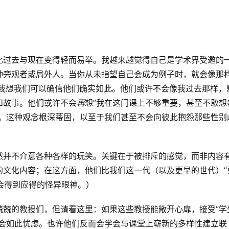
比过去与现在变得轻而易举。我越来越觉得自己是学术界受邀的
种旁观者或局外人。当你从未指望自己会成为例子时，就会像那
我想我们可以确信他们确实如此。他们或许不会像我过去那样，
和故事。他们或许不会
再
想”我在这门课上不够重要，甚至不敢想
法。这种观念根深蒂固，以至于我们甚至不会向彼此抱怨那些性别
然并不介意各种各样的玩笑。关键在于被排斥的感觉，而非内容
的文化内容；在这方面，他们比我们这一代（以及更早的世代）”
就会得到应得的怪异眼神。）
兢兢的教授们，但请看这里：如果这些教授能敞开心扉，接受”学
不会如此忧虑。也许他们反而会学会与课堂上崭新的多样性建立联