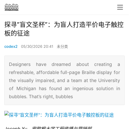
探寻”盲文圣杯”：为盲人打造平价电子触控
板的征途
codex2
05/30/2026 20:41
未分类
Designers have dreamed about creating a
refreshable, affordable full-page Braille display for
the visually impaired, and a team at the University
of Michigan has found an ingenious solution in
bubbles. That’s right, bubbles
Joseph Xu，密歇根大学工程传播与营销部