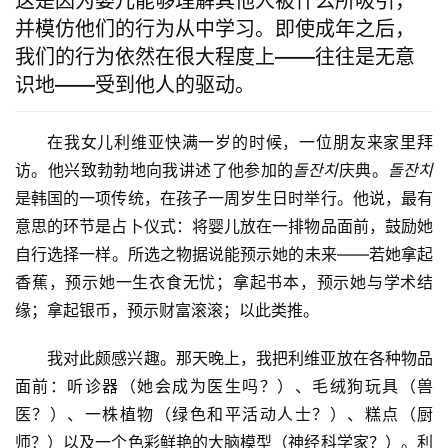
这是因为婴儿能够理解其他人被什么所吸引，
并模仿他们的行为从中学习。即使成年之后，
我们的行为依然在很大程度上——往往是无意
识地——受到他人的驱动。
在我女儿利维亚快满一岁的时候，一位朋友来家里拜
访。他兴致勃勃地向我讲述了他参加的
돌잔치
庆典。
돌잔치
是韩国的一项传统，在孩子一周岁生日时举行。他说，最有
意思的环节是占卜仪式：将婴儿放在一排物品面前，鼓励她
自行选择一样。所选之物据说能预示她的未来——若她拿起
香蕉，预示她一生衣食无忧；拿起书本，预示她与学术结
缘；拿起银币，预示财富滚滚；以此类推。
我对此颇感兴趣。那天晚上，我把利维亚放在各种物品
面前：听诊器（她会成为医生吗？）、毛绒狗玩具（兽
医？）、一株植物（绿色和平活动人士？）、糕点（厨
师？）以及一个色彩鲜艳的大脑模型（神经科学家？）。利