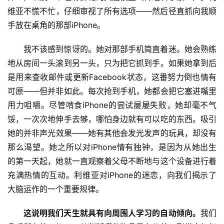
维亚不慌不忙，仔细审视了所有选项——然后径直抓向我顺
手放在桌角的那部iPhone。
我不该感到惊讶的。她对那部手机简直着迷。她会熟练
地从房间一头滚到另一头，只为把它抓到手。如果她拿到后
是用来查收邮件或更新Facebook状态，这番努力倒也情有
可原——但并非如此。每次抢到手机，她都会把它塞进嘴里
用力咀嚼。尽管啃食iPhone的尝试屡屡失败，她却毫不气
馁，一次次地伸手去够，哪怕身边就有可以吃的东西。吸引
她的并非声光效果——她有其他会发光发声的玩具，却没有
那么渴望。她之所以对iPhone情有独钟，是因为从她出生
的第一天起，她就一直观察着父母不断地与这个设备进行着
充满热情的互动。利维亚对iPhone的迷恋，向我们揭示了
大脑运作的一个重要规律。
这说明我们天生就具有向周围人学习的自动倾向。
我们