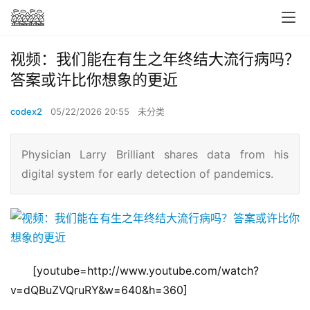
视频：我们能在有生之年终结大流行病吗？
答案或许比你想象的更近
codex2
05/22/2026 20:55
未分类
Physician Larry Brilliant shares data from his
digital system for early detection of pandemics.
[youtube=http://www.youtube.com/watch?
v=dQBuZVQruRY&w=640&h=360]