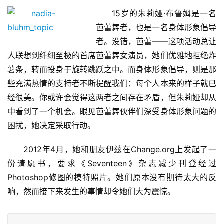
15岁的朱莉娅·布鲁姆是一名
芭蕾舞者，也是一名身体形象倡导
者。没错，芭蕾——这项活动总让
人联想到纤细至极的首席芭蕾舞女演员，她们优雅地拒绝炸
薯条，转而投身于旋转跳跃之中。而身体形象倡导，则是那
些充满热情的支持者不断提醒我们：每个人本来的样子就已
经很美。你或许会觉得这两者之间存在矛盾，但朱莉娅却从
中看到了一个机会。眼见芭蕾舞伙伴们深受身体形象问题的
困扰，她决定采取行动。
2012年4月，她和朋友伊兹在Change.org上发起了一
份请愿书，要求《Seventeen》杂志减少刊登经过
Photoshop修图的模特照片。她们原本没有期待太大的反
响，然而接下来发生的事情却令她们大为震惊。