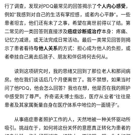
行了调查，发现对PDQ最常见的回答揭示了
个人内心感受
，
例如”我感到对自己的生活有掌控感，或者内心平静”。一些
患者坦言，他们还有未了之事，希望在离世前得以了结。第
二常见的一类回答则直接涉及
癌症诊断或治疗
本身：疼痛、
记忆力减退，或无法完成日常活动。最后一类常见回答则揭
示了患者看待
与他人关系
的方式：担心成为他人的负担，或
者牵挂自己离去后孩子、朋友和伴侣将何去何从。
读到这项研究时，我的思绪又回到了那位老人和那间病
房。他在我们谈话后几个月便离世了。我不禁想，如果当时
问了他PDQ，他会怎么回答？我也在想，他是否在我的照护
中感受到了尊严。乔奇诺夫博士指出，医疗从业者”往往是
患者及其家属衡量自身在医疗体系中地位的一面镜子”。
从事癌症患者照护工作的人，天然地被一种关怀驱动所
吸引。挑战在于，如何将这份关怀的意愿真正转化为患者的