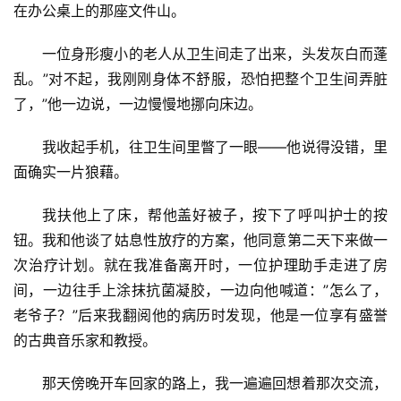
在办公桌上的那座文件山。
一位身形瘦小的老人从卫生间走了出来，头发灰白而蓬
乱。”对不起，我刚刚身体不舒服，恐怕把整个卫生间弄脏
了，”他一边说，一边慢慢地挪向床边。
我收起手机，往卫生间里瞥了一眼——他说得没错，里
面确实一片狼藉。
我扶他上了床，帮他盖好被子，按下了呼叫护士的按
钮。我和他谈了姑息性放疗的方案，他同意第二天下来做一
次治疗计划。就在我准备离开时，一位护理助手走进了房
间，一边往手上涂抹抗菌凝胶，一边向他喊道：”怎么了，
老爷子？”后来我翻阅他的病历时发现，他是一位享有盛誉
的古典音乐家和教授。
那天傍晚开车回家的路上，我一遍遍回想着那次交流，