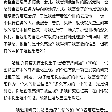
责怪自己没有多陪他一会儿。我想到他当时的脆弱无助，也
想到自己以任务为导向的诊疗方式。我需要了解他是否愿意
继续接受癌症治疗，于是我便带着这个目的去见他——像一
个执行任务的人。他配合、善良、果断，很快就从卫生间事
故的尴尬中抽离出来，与我进行了一场关于护理目标的深入
探讨。当我思考自己本可以怎样更好地处理那个情境时，我
不禁想：他当时是什么感受？我得到了我需要的信息，但我
真的照护了这位患者吗？
哈维·乔奇诺夫博士提出了”患者尊严问题”（PDQ），试
图将医疗中的尊严量化呈现。如今已有数十项已发表的研究
验证了这一问题：”为了给您提供最好的护理，我需要了解
您作为一个人的哪些信息？”多么有力的一个问题！光是读
到它，你是否就感到了被重视？多项研究已证实，在门诊就
诊中提出这个问题，能够显著改善医患沟通。
一项近期研究对姑息治疗门诊的逾1800名癌症患者进