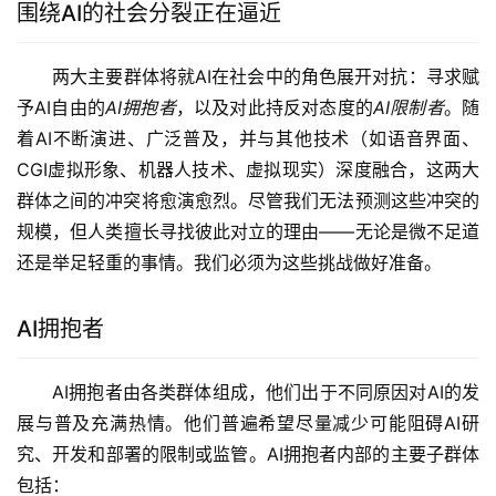
围绕AI的社会分裂正在逼近
两大主要群体将就AI在社会中的角色展开对抗：寻求赋
予AI自由的
AI拥抱者
，以及对此持反对态度的
AI限制者
。随
着AI不断演进、广泛普及，并与其他技术（如语音界面、
CGI虚拟形象、机器人技术、虚拟现实）深度融合，这两大
群体之间的冲突将愈演愈烈。尽管我们无法预测这些冲突的
规模，但人类擅长寻找彼此对立的理由——无论是微不足道
还是举足轻重的事情。我们必须为这些挑战做好准备。
AI拥抱者
AI拥抱者由各类群体组成，他们出于不同原因对AI的发
展与普及充满热情。他们普遍希望尽量减少可能阻碍AI研
究、开发和部署的限制或监管。AI拥抱者内部的主要子群体
包括：