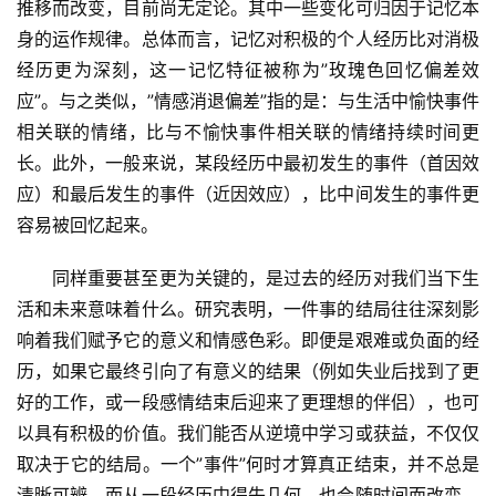
推移而改变，目前尚无定论。其中一些变化可归因于记忆本
身的运作规律。总体而言，记忆对积极的个人经历比对消极
经历更为深刻，这一记忆特征被称为”玫瑰色回忆偏差效
应”。与之类似，”情感消退偏差”指的是：与生活中愉快事件
相关联的情绪，比与不愉快事件相关联的情绪持续时间更
长。此外，一般来说，某段经历中最初发生的事件（首因效
应）和最后发生的事件（近因效应），比中间发生的事件更
容易被回忆起来。
同样重要甚至更为关键的，是过去的经历对我们当下生
活和未来意味着什么。研究表明，一件事的结局往往深刻影
响着我们赋予它的意义和情感色彩。即便是艰难或负面的经
历，如果它最终引向了有意义的结果（例如失业后找到了更
好的工作，或一段感情结束后迎来了更理想的伴侣），也可
以具有积极的价值。我们能否从逆境中学习或获益，不仅仅
取决于它的结局。一个”事件”何时才算真正结束，并不总是
清晰可辨，而从一段经历中得失几何，也会随时间而改变。