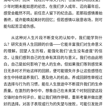
少年时期未能如愿的初恋，在我们步入成年、迈向暮年后，
感受会截然不同。前任恋人留下的纪念品，若那段感情善始
善终，或许能唤起美好的回忆；但若感情以敌意收场，则可
能勾起苦涩或伤感。
从这种对人生片段不断变化的认知中，我们能学到什
么？研究支持人生回顾的价值——它能丰富我们对生命意义
的理解。回望人生历程，能强化我们”此生没有虚度”的信
念，让我们感到自己的生命有其目的与意义。我们也由此明
白，自己是如何影响了他人的生命。但如果我们等到感觉来
日无多时才开始这样的回顾，便可能错失许多让这些感悟在
余生中持续滋养我们、惠及他人的机会。养成回顾性审视过
去选择与行为的习惯，能在人生旅途中不断提升我们的生命
质量。在激烈的争吵中，想象自己在未来某个时刻回望这段
交锋时会作何评价，能让我们稍作停顿，重新考量并做出更
好的选择。对孩子表现或行为的失望与挫败，可能引发批评