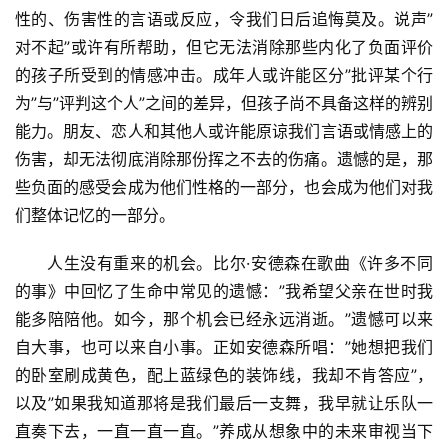
性的、伤害性的言语或反应，令我们日后追悔莫及。说声”
对不起”或许有所帮助，但它无法消除那些内化了负面评价
的孩子所受到的情感冲击。成年人或许能区分”批评某个行
为”与”评判这个人”之间的差异，但孩子尚不具备这样的辨别
能力。朋友、恋人和其他人或许能原谅我们言语或情感上的
伤害，却无法彻底消除那份挥之不去的伤痛。遗憾的是，那
些负面的感受会成为他们性格的一部分，也会成为他们对我
们整体记忆的一部分。
人生没有重来的机会。比尔·安德森在歌曲《许多不同
的事》中回忆了生命中常见的遗憾：”我希望父亲在世时我
能多陪陪他。如今，那个机会已经永远消逝。”遗憾可以来
自大事，也可以来自小事。正如安德森所唱：”她想把我们
的卧室刷成黄色，配上蓝绿色的装饰线，我却不肯答应”，
以及”如果我知道那将是我们最后一支舞，我早就让乐队一
直奏下去，一直一直一直。”养成从想象中的未来审视当下