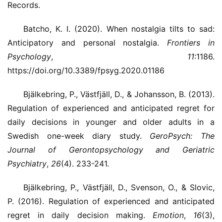
Records.
Batcho, K. I. (2020). When nostalgia tilts to sad:
Anticipatory and personal nostalgia.
Frontiers in
Psychology
,
11
:1186.
https://doi.org/10.3389/fpsyg.2020.01186
Bjälkebring, P., Västfjäll, D., & Johansson, B. (2013).
Regulation of experienced and anticipated regret for
daily decisions in younger and older adults in a
Swedish one-week diary study.
GeroPsych: The
Journal of Gerontopsychology and Geriatric
Psychiatry
,
26
(4). 233-241.
Bjälkebring, P., Västfjäll, D., Svenson, O., & Slovic,
P. (2016). Regulation of experienced and anticipated
regret in daily decision making.
Emotion
,
16
(3),