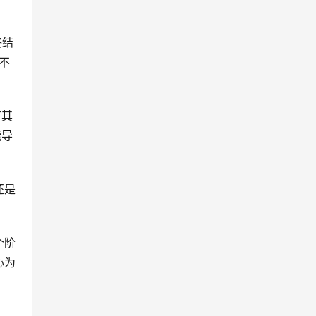
终结
不
有其
能导
还是
个阶
心为