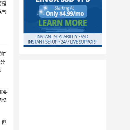
否是
煤气
的”
面分
系
重要
完整
，但