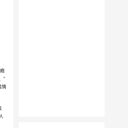
成瘾
、”
滥情
孩
人