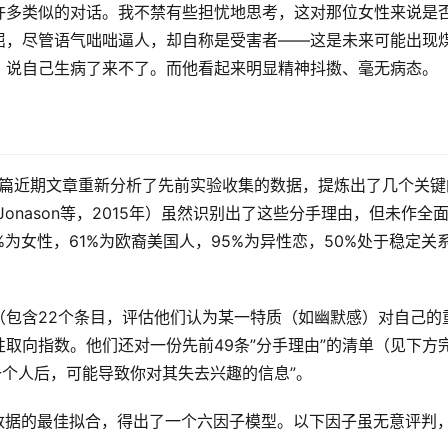
许多类似的对话。我不禁有些担忧地思考，这对那位女性来说是
屈，尽管语气咄咄逼人，却自称是受害者——这是未来可能出现
，说自己生病了来不了。而他看起来明显精神抖擞、毫无病态。
一篇近期文章重新分析了先前实验收集的数据，提炼出了几个关键
Jonason等，2015年）虽然识别出了这些分手理由，但未作全
%为女性，61%为欧裔美国人，95%为异性恋，50%处于稳定关
（包含22个条目，评估他们认为某一特质（如幽默感）对自己的
取向指数。他们还对一份先前49条”分手理由”的清单（见下方
一个人后，可能导致你对其失去兴趣的信息”。
数据的最佳拟合，得出了一个六因子模型。以下因子虽无意评判