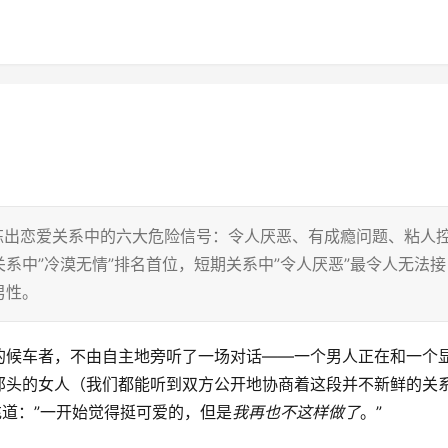
炼出恋爱关系中的六大危险信号：令人厌恶、有成瘾问题、粘人
系中”冷漠无情”排名首位，短期关系中”令人厌恶”最令人无法接
男性。
的候车者，不由自主地旁听了一场对话——一个男人正在和一个
那头的女人（我们都能听到双方公开地协商着这段并不新鲜的关
道：”一开始觉得挺可爱的，但是
我再也不这样做了
。”