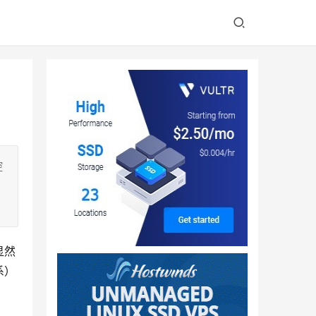
控
显然
系）