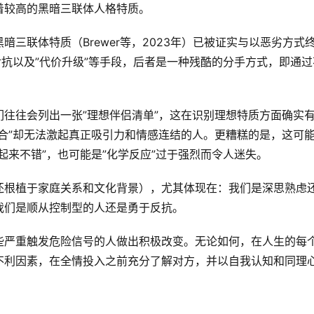
着较高的黑暗三联体人格特质。
三联体特质（Brewer等，2023年）已被证实与以恶劣方式
对抗以及”代价升级”等手段，后者是一种残酷的分手方式，即通过
。
往往会列出一张”理想伴侣清单”，这在识别理想特质方面确实
合”却无法激起真正吸引力和情感连结的人。更糟糕的是，这可
起来不错”，也可能是”化学反应”过于强烈而令人迷失。
还根植于家庭关系和文化背景），尤其体现在：我们是深思熟虑
我们是顺从控制型的人还是勇于反抗。
些严重触发危险信号的人做出积极改变。无论如何，在人生的每
不利因素，在全情投入之前充分了解对方，并以自我认知和同理