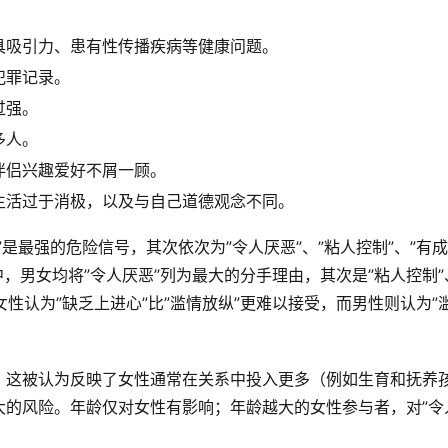
具吸引力、患有性传播疾病等健康问题。
犯罪记录。
过强。
多人。
伴侣兴趣爱好不屑一顾。
生活过于消极，以及与自己道德观念不同。
是最强的危险信号，其次依次为”令人厌恶”、”粘人控制”、”有
中，男女均将”令人厌恶”列为最大的分手理由，其次是”粘人控制”
女性认为”缺乏上进心”比”滥情放纵”更难以接受，而男性则认为”
，这被认为反映了女性通常在关系中投入更多（例如生育和抚养
大的风险。年龄
仅对女性有影响；年龄越大的女性参与者，对”令