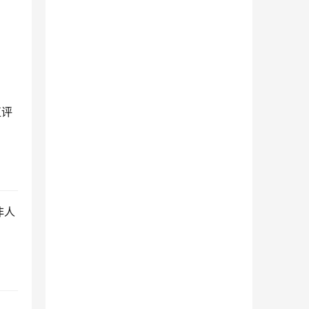
值评
非人