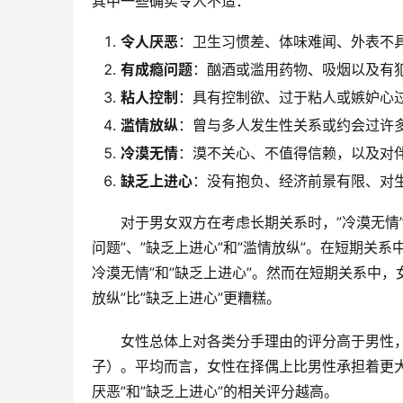
其中一些确实令人不适：
令人厌恶
：卫生习惯差、体味难闻、外表不
有成瘾问题
：酗酒或滥用药物、吸烟以及有
粘人控制
：具有控制欲、过于粘人或嫉妒心
滥情放纵
：曾与多人发生性关系或约会过许
冷漠无情
：漠不关心、不值得信赖，以及对
缺乏上进心
：没有抱负、经济前景有限、对
对于男女双方在考虑长期关系时，”冷漠无情”
问题”、”缺乏上进心”和”滥情放纵”。在短期关系
冷漠无情”和”缺乏上进心”。然而在短期关系中，
放纵”比”缺乏上进心”更糟糕。
女性
总体上对各类分手理由的评分高于男性
子）。平均而言，女性在择偶上比男性承担着更
厌恶”和”缺乏上进心”的相关评分越高。