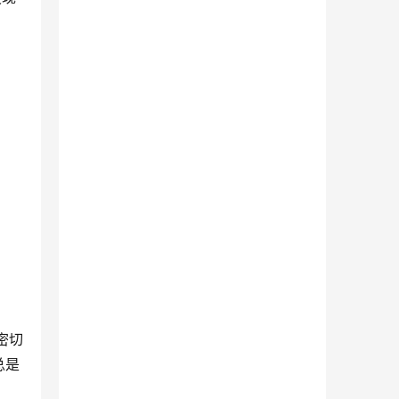
密切
总是