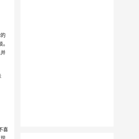
你的
谈。
,并
标
不喜
发现