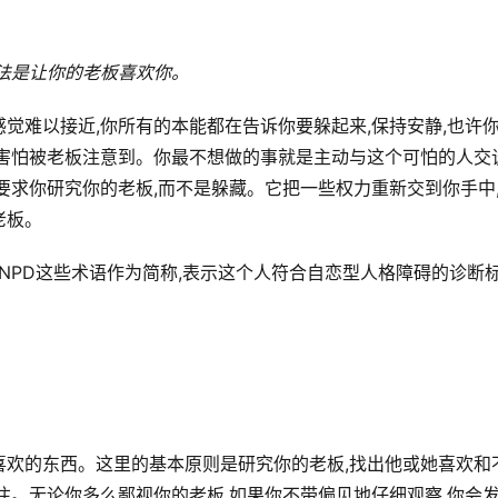
法是让你的老板喜欢你。
觉难以接近,你所有的本能都在告诉你要躲起来,保持安静,也许
至害怕被老板注意到。你最不想做的事就是主动与这个可怕的人交
要求你研究你的老板,而不是躲藏。它把一些权力重新交到你手中
老板。
和NPD这些术语作为简称,表示这个人符合自恋型人格障碍的诊断
喜欢的东西。这里的基本原则是研究你的老板,找出他或她喜欢和
注。无论你多么鄙视你的老板,如果你不带偏见地仔细观察,你会