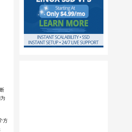
断
们为
个方
处