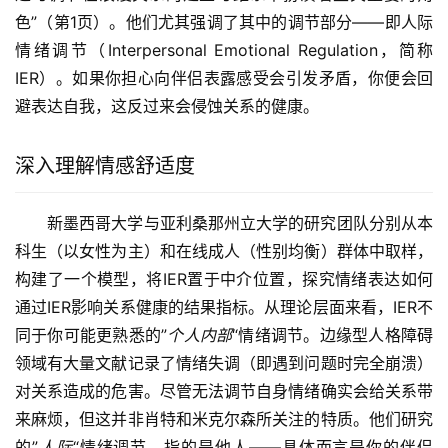
色”（第1页）。他们尤其强调了其中的调节部分——即人际
情绪调节（Interpersonal Emotional Regulation，简称
IER）。如果你担心向伴侣表露感受会引发矛盾，你便会回
避表达自我，这反过来会侵蚀关系的健康。
深入理解情感舒适度
新墨西哥大学与亚利桑那州立大学的研究团队分别从本
科生（以女性为主）和在线成人（性别均衡）群体中取样，
构建了一个模型，将IER置于中介位置，探究情绪表达如何
通过IER影响关系健康的结果指标。从理论层面来看，IER不
同于你可能更熟悉的”
个人内部
“情绪调节。边缘型人格障碍
领域有大量文献记录了情绪失调（即遇到问题时完全崩溃）
对关系造成的危害。尽管无法调节自身情绪确实会给关系带
来麻烦，但这并非肖特和米克尔森所关注的特质。他们研究
的”
人际
“情绪调节，指的是他人——具体而言是你的伴侣