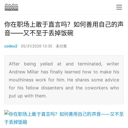
你在职场上敢于直言吗？如何善用自己的声
音——又不至于丢掉饭碗
codex2
05/31/2026 13:35
未分类
After being yelled at and terminated, writer
Andrew Millar has finally learned how to make his
mouthiness work for him. He shares some advice
for his fellow dissenters and the coworkers who
put up with them.