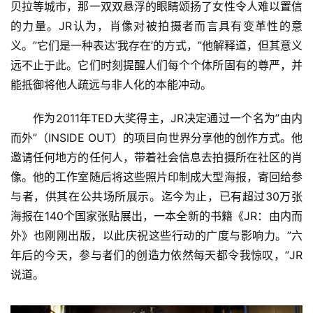
贝拉等城市，那一双双悬浮的眼睛颂扬了女性令人难以置信
的力量。JR认为，肖像对被拍摄者而言具有变革性的意
义。”它们是一种表达’我存在’的方式，”他解释道，但其意义
远不止于此。它们时刻提醒人们每个个体所固有的尊严，并
能抵御将他人疏远与非人化的本能冲动。
作为2011年TED大奖得主，JR决定通过一个名为”由内
而外”（INSIDE OUT）的项目向世界分享他的创作方式。他
邀请任何地方的任何人，带着社会信息去拍摄所在社区的肖
像。他的工作室随后将这些照片印制成大型海报，寄回给参
与者，供其在公共场所展示。迄今为止，已有超过30万张
海报在140个国家张贴展出，一本全新的书籍《JR：由内而
外》也刚刚出版，以此庆祝这些行动的广度与影响力。”六
年后的今天，参与者们的创造力依然每天都令我惊叹，”JR
说道。