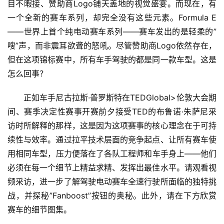
目不暇接、赞助商Logo铺天盖地的视觉盛宴。而现在，有
一个全新的赛车系列，却完全没有这些元素。Formula E
——世界上首个纯电动赛车系列——赛车发出的是轻柔的”
嗖”声，而非震耳欲聋的怒吼。尽管赞助商Logo依然存在，
但在这项锦标赛中，所有车手驾驶的都是同一款车型。这是
怎么回事？
正如车手尼古拉斯·普罗斯特在TEDGlobal>伦敦大会期
间、赛季决定性赛事开赛前夕接受TED的布鲁诺·朱萨尼采
访时所解释的那样，这是因为这项赛事的核心理念在于可持
续性与效率。通过拉平技术层面的竞争起点、让所有赛车使
用相同车型，压力便落在了各队工程师和车手身上——他们
必须在每一个细节上精益求精、发挥出最佳水平。请观看视
频采访，进一步了解驾驶电动赛车全速行驶所面临的独特挑
战，并探秘”Fanboost”按钮的奥秘。此外，请在下方欣赏
赛车的细节图集。