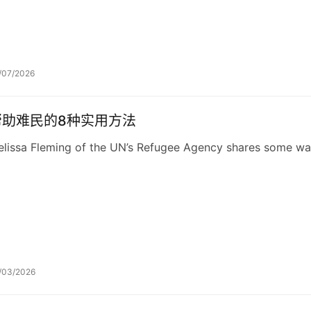
/07/2026
帮助难民的8种实用方法
lissa Fleming of the UN’s Refugee Agency shares some way
/03/2026