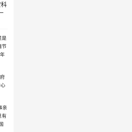
空科
一
星是
情节
十年
政府
中心
事亲
旦有
国