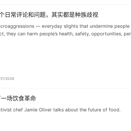
6个日常评论和问题，其实都是种族歧视
croaggressions — everyday slights that undermine people 
ct, they can harm people’s health, safety, opportunities,
mments to avoid.
/21/2026
下一场饮食革命
tivist chef Jamie Oliver talks about the future of food.