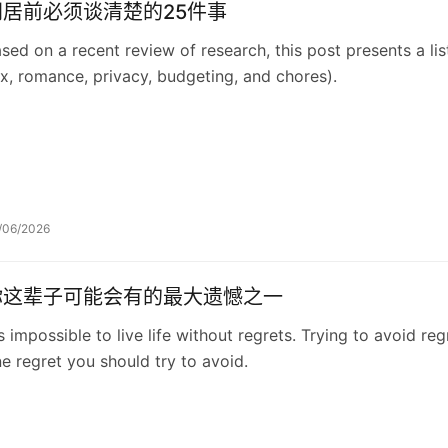
同居前必须谈清楚的25件事
sed on a recent review of research, this post presents a lis
x, romance, privacy, budgeting, and chores).
/06/2026
你这辈子可能会有的最大遗憾之一
's impossible to live life without regrets. Trying to avoid 
e regret you should try to avoid.