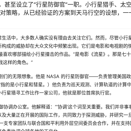
划，甚至设立了”行星防御官”一职。小行星猎手、太
应对策略，从已经验证的方案到天马行空的设想，一
常生活中，大多数人确实没有理由去关注它们。然而，尽管小行
所构成的威胁却在大众文化中频繁出现。它们是电影和电视剧的
最喜欢哪部描绘小行星撞击的作品。”是电影《流星》。那是七
我这样的角色。”
剧们的无限想象。他是 NASA 的行星防御官——负责管理美国
”指的是小行星和彗星。）他负责为巡天观测、计算轨道的计算
小行星猎寻工作比作一家公司，他就是那位首席执行官。
防御协调办公室。他解释道：”‘协调’这个词至关重要。我们并非事
以及大量正在开展的国际工作，共同致力于探测威胁，并研究一
领一支专家团队与联合国和平利用外层空间委员会合作，并在支持