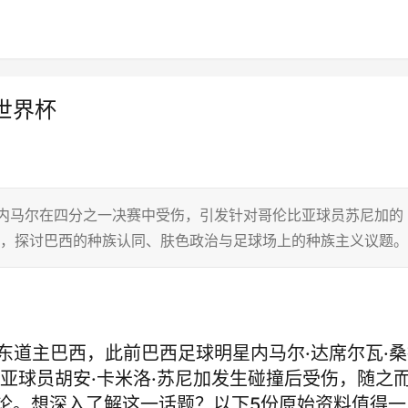
世界杯
此前内马尔在四分之一决赛中受伤，引发针对哥伦比亚球员苏尼加的
料，探讨巴西的种族认同、肤色政治与足球场上的种族主义议题。
东道主巴西，此前巴西足球明星内马尔·达席尔瓦·
亚球员胡安·卡米洛·苏尼加发生碰撞后受伤，随之
论。想深入了解这一话题？以下5份原始资料值得一