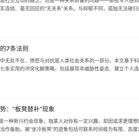
是社交互动的缺乏，而是一种关系质量的问题——那些令人感到
实连结、毫无回应的”无关系”关系。与抑郁不同，孤独无法被归
，因而常被视为个人的社交失败，使人羞于承认。本文探讨了我
的普遍误解。
的7条法则
中无处不在，愤怒与对抗是人类社会关系的一部分。本文基于科
七条实用的冲突化解策略，包括展现非威胁性姿态、建立个人连
听、将话题引向未来、引导对方说”是”、保持情绪稳定，以及留
境，帮助人们在紧张局面中有效降级冲突。
势：”板凳替补”现象
”是一种新兴约会现象，指某人对你有一定兴趣，却因追求更理想
当作备胎。被”坐冷板凳”的迹象包括可联系时间极为有限、态度
动单方面付出等。交友软件的普及和低成本沟通方式助长了这一