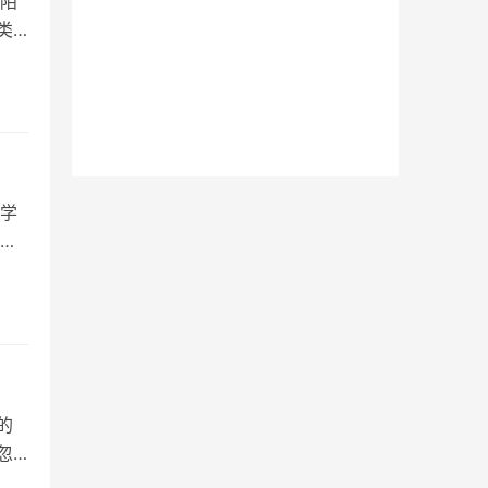
陌
类
们
学
意
的
忽
趋