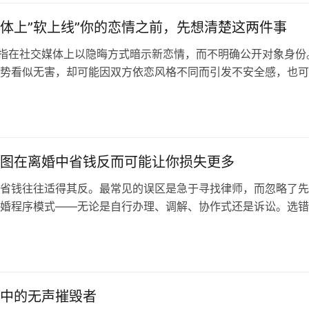
体上”软上线”你的恋情之前，先想清楚这两件事
是指在社交媒体上以隐晦方式暗示新恋情，而不明确公开对象身份
势看似无害，却可能因双方依恋风格不同而引发不安全感，也可
炫耀等不纯动机。发布之前，不妨先了解伴侣的边界，并认真审
意图。
图在离婚中省钱反而可能让你损失更多
省钱往往适得其反。最常见的误区是急于寻找律师，而忽略了先
婚程序模式——无论是自行办理、调解、协作式还是诉讼。选错
错律师代价更高，提前了解所有选项、根据实际情况而非费用做
智之举。
中的无声摧毁者