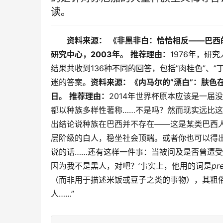
读。
资料来源：
《非黑非白：恰恰相反——巴西
研究中心，2003年。
推荐理由：
1976年，研
结果共收到136种不同的回答，包括”肉桂色”、
迷的答案。
资料来源：《内马尔的”漂白”：肤色在巴
日。
推荐理由：
2014年世界杯原本应该是一
都以种族多样性著称……不是吗？然而现实远比
出结论说种族在巴西并不存在——这是某类巴西
层阶级的白人，稳坐社会顶端。或者你也可以得
说的话……还有这样一件事：当被问及是否曾遭受
因为我不是黑人，对吧？’事实上，他用的词是
pr
（而非用于描述米饭或豆子之类的事物），其粗俗
人……”