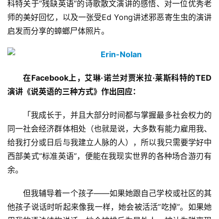
科特关于”残缺英语”的诗歌散文演讲的感悟、对一位优秀老
师的美好回忆，以及一张受Ed Yong讲述邪恶寄生虫的演讲
启发而分享的蟑螂尸体照片。
在Facebook上，艾琳·诺兰对贾米拉·莱斯科特的TED
演讲《说英语的三种方式》作出回应：
「我成长于，并且大部分时间都与掌握最多社会权力的
同一社会经济群体相处（也就是说，大多数有能力雇用我、
给我打分或日后与我建立人脉的人），所以我只需要学好中
西部美式”标准英语”，便能在我现实世界的各种场合游刃有
余。
但我辅导着一个孩子——如果她跟自己学校或社区的其
他孩子说话时听起来像我一样，她会被活活”吃掉”。如果她