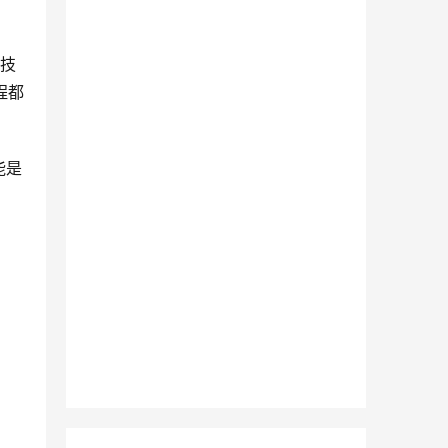
从技
程都
能是