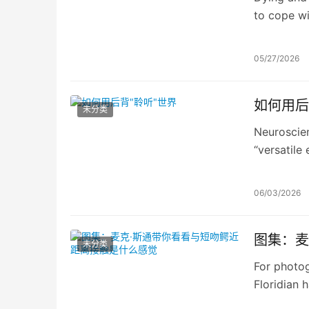
to cope wi
05/27/2026
如何用后
未分类
Neuroscien
“versatile
that can c
deaf peopl
06/03/2026
图集：麦
未分类
For photog
Floridian 
into lakes