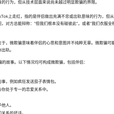
味的行为，但从技术层面来说尚未越过明显欺骗的界限。
汇正在TikTok上走红，指的是伴侣做出充满不忠或出轨意味的行为，但
，对方总能辩称：”但我们根本没有碰彼此”，或者”我们衣服全
在于，微欺骗意味着伴侣的心思和意图并不纯粹无辜。微欺骗可
你出轨。
微欺骗的故事。以下情况均可构成微欺骗，包括伴侣：
的事，例如疯狂发送茄子表情包。
与你处于专一的恋爱关系中。
予他人。
们关系的坏话。