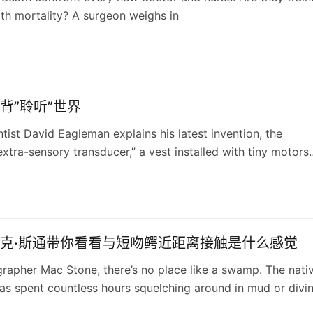
th mortality? A surgeon weighs in
背”聆听”世界
tist David Eagleman explains his latest invention, the
 extra-sensory transducer,” a vest installed with tiny motors
onvert sound and noise into vibrations on the back, allowi
e to hear the world through vibrations.
克·斯通带你看看与短吻鳄近距离接触是什么感觉
rapher Mac Stone, there’s no place like a swamp. The nati
has spent countless hours squelching around in mud or divi
 in the Everglades National Park, all in the name of getting 