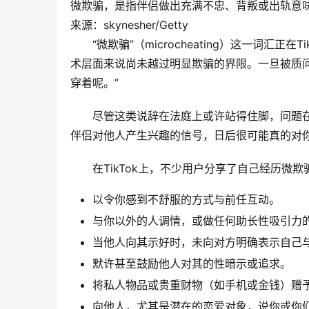
微欺骗，是指伴侣做出充满不忠、背叛或出轨意
来源：skynesher/Getty
“微欺骗”（microcheating）这一词
术层面来说尚未越过明显欺骗的界限。一旦被质问
穿着呢。”
尽管这类说辞在法庭上或许站得住脚，问题
伴侣对他人产生兴趣的信号，日后很可能真的对
在TikTok上，不少用户分享了自己经历
以令你感到不舒服的方式与前任互动。
与你以外的人调情，或做任何助长性吸引力
当他人向其示好时，未向对方明确表示自己
默许甚至鼓励他人对其的性暗示或追求。
将私人物品或贵重财物（如手机或金钱）赠
向他人，尤其是潜在的恋爱对象，说你或你